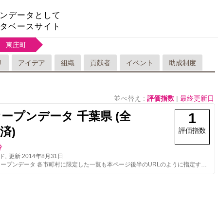
ンデータとして
タベースサイト
東庄町
リ
アイデア
組織
貢献者
イベント
助成制度
並べ替え :
評価指数
|
最終更新日
オープンデータ 千葉県 (全
1
済)
評価指数
玲
,
ド
更新:
2014年8月31日
AED検索用オープンデータ 各市町村に限定した一覧も本ページ後半のURLのように指定すれば取得可能です。