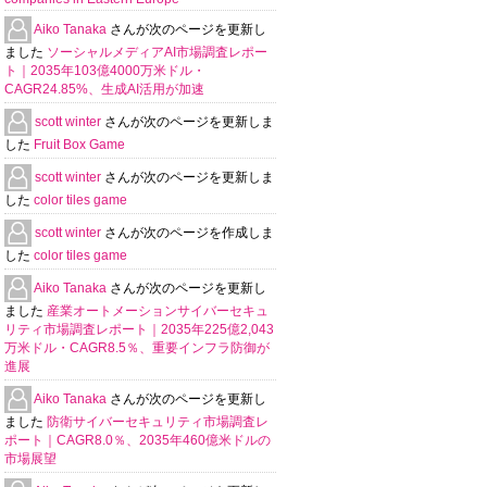
Aiko Tanaka
さんが次のページを更新し
ました
ソーシャルメディアAI市場調査レポー
ト｜2035年103億4000万米ドル・
CAGR24.85%、生成AI活用が加速
scott winter
さんが次のページを更新しま
した
Fruit Box Game
scott winter
さんが次のページを更新しま
した
color tiles game
scott winter
さんが次のページを作成しま
した
color tiles game
Aiko Tanaka
さんが次のページを更新し
ました
産業オートメーションサイバーセキュ
リティ市場調査レポート｜2035年225億2,043
万米ドル・CAGR8.5％、重要インフラ防御が
進展
Aiko Tanaka
さんが次のページを更新し
ました
防衛サイバーセキュリティ市場調査レ
ポート｜CAGR8.0％、2035年460億米ドルの
市場展望