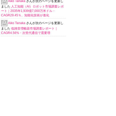
Aiko Tanaka
さんが次のページを更新し
ました
人工知能（AI）ロボット市場調査レポ
ート｜2035年1,939億7,000万米ドル・
CAGR29.45％、知能化技術が進化
Aiko Tanaka
さんが次のページを更新し
ました
低雑音増幅器市場調査レポート｜
CAGR4.56%・次世代通信で需要増