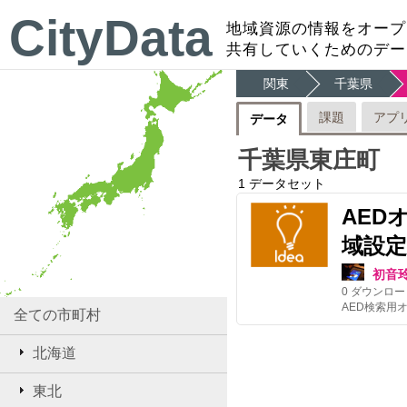
CityData
地域資源の情報をオープ
共有していくためのデー
関東
千葉県
課題
アプ
データ
千葉県東庄町
1
データセット
AED
域設定
初音
0
ダウンロー
全ての市町村
北海道
東北