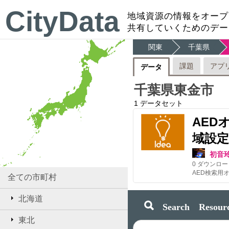
CityData
地域資源の情報をオープ
共有していくためのデー
関東
千葉県
課題
アプ
データ
千葉県東金市
1
データセット
AED
域設定
初音
0
ダウンロー
全ての市町村
北海道
Search Resourc
東北