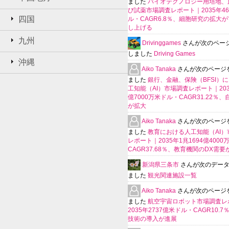
ました
バイオテクノロジー用培地、
び試薬市場調査レポート｜2035年4
四国
ル・CAGR6.8％、細胞研究の拡大
し上げる
九州
Drivinggames
さんが次のペー
しました
Driving Games
沖縄
Aiko Tanaka
さんが次のページ
ました
銀行、金融、保険（BFSI）
工知能（AI）市場調査レポート｜2035
億7000万米ドル・CAGR31.22％
が拡大
Aiko Tanaka
さんが次のページ
ました
教育における人工知能（AI）
レポート｜2035年1兆1694億400
CAGR37.68％、教育機関のDX需要
新潟県三条市
さんが次のデー
ました
観光関連施設一覧
Aiko Tanaka
さんが次のページ
ました
航空宇宙ロボット市場調査レ
2035年2737億米ドル・CAGR10.
技術の導入が進展