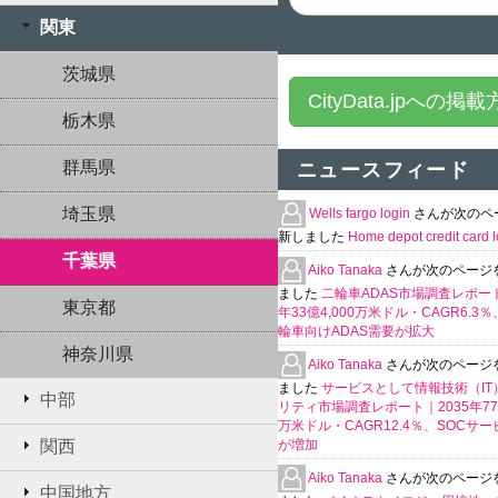
関東
茨城県
CityData.jpへの掲
栃木県
群馬県
ニュースフィード
埼玉県
Wells fargo login
さんが次のペ
新しました
Home depot credit card l
千葉県
Aiko Tanaka
さんが次のページ
ました
二輪車ADAS市場調査レポート
東京都
年33億4,000万米ドル・CAGR6.3
輪車向けADAS需要が拡大
神奈川県
Aiko Tanaka
さんが次のページ
ました
サービスとして情報技術（IT
中部
リティ市場調査レポート｜2035年770
万米ドル・CAGR12.4％、SOCサ
関西
が増加
Aiko Tanaka
さんが次のページ
中国地方