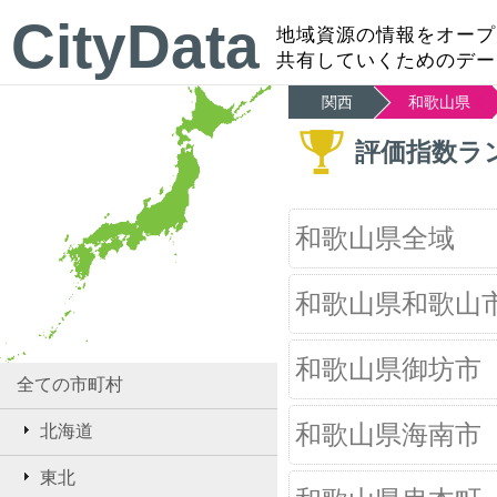
CityData
地域資源の情報をオープ
共有していくためのデー
関西
和歌山県
評価指数ラ
和歌山県全域
和歌山県和歌山
和歌山県御坊市
全ての市町村
和歌山県海南市
北海道
東北