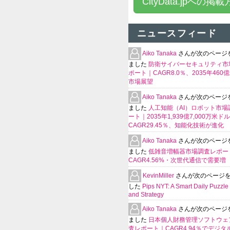
CityData.jpへの掲
ニュースフィード
Aiko Tanaka
さんが次のページ
ました
防衛サイバーセキュリティ市
ポート｜CAGR8.0％、2035年460
市場展望
Aiko Tanaka
さんが次のページ
ました
人工知能（AI）ロボット市場
ート｜2035年1,939億7,000万米ド
CAGR29.45％、知能化技術が進化
Aiko Tanaka
さんが次のページ
ました
低雑音増幅器市場調査レポー
CAGR4.56%・次世代通信で需要増
KevinMiller
さんが次のページ
した
Pips NYT: A Smart Daily Puzzle 
and Strategy
Aiko Tanaka
さんが次のページ
ました
日本個人財務管理ソフトウェ
査レポート｜CAGR4.94％でデジタ