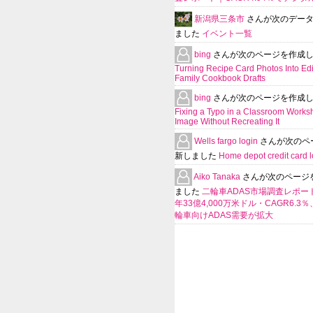
新潟県三条市
さんが次のデー
ました
イベント一覧
bing
さんが次のページを作成
Turning Recipe Card Photos Into Edi
Family Cookbook Drafts
bing
さんが次のページを作成
Fixing a Typo in a Classroom Works
Image Without Recreating It
Wells fargo login
さんが次のペ
新しました
Home depot credit card l
Aiko Tanaka
さんが次のページ
ました
二輪車ADAS市場調査レポート
年33億4,000万米ドル・CAGR6.3
輪車向けADAS需要が拡大