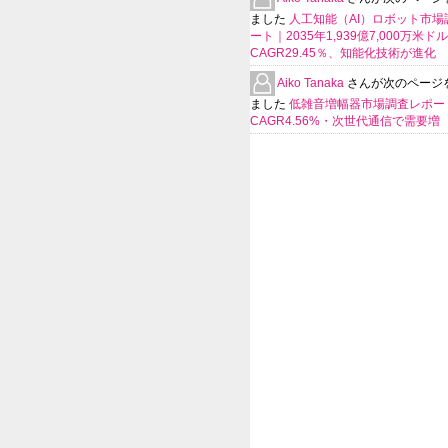
ました
人工知能（AI）ロボット市場
ート｜2035年1,939億7,000万米ド
CAGR29.45％、知能化技術が進化
Aiko Tanaka
さんが次のページ
ました
低雑音増幅器市場調査レポー
CAGR4.56%・次世代通信で需要増