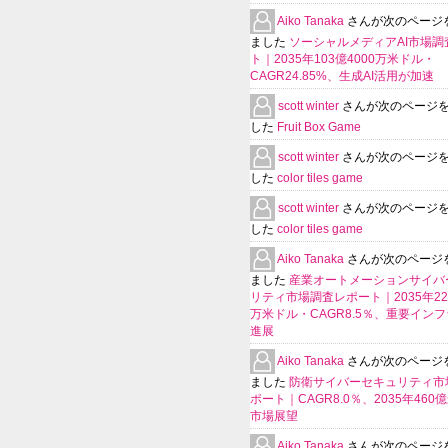
Aiko Tanaka
さんが次のページ
ました
ソーシャルメディアAI市場調
ト｜2035年103億4000万米ドル・
CAGR24.85%、生成AI活用が加速
scott winter
さんが次のページ
した
Fruit Box Game
scott winter
さんが次のページ
した
color tiles game
scott winter
さんが次のページ
した
color tiles game
Aiko Tanaka
さんが次のページ
ました
産業オートメーションサイバ
リティ市場調査レポート｜2035年225
万米ドル・CAGR8.5％、重要イン
進展
Aiko Tanaka
さんが次のページ
ました
防衛サイバーセキュリティ市
ポート｜CAGR8.0％、2035年460
市場展望
Aiko Tanaka
さんが次のページ