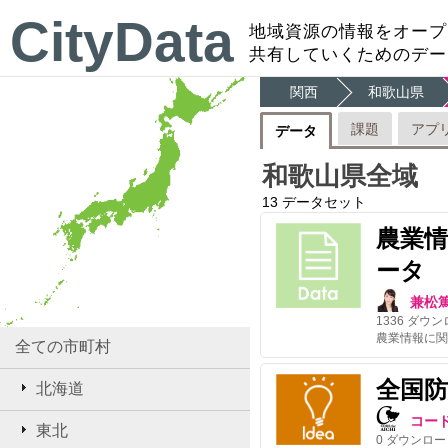
CityData
地域資源の情報をオープ
共有していくためのデー
関西
和歌山県
課題
アプ
データ
和歌山県全域
13
データセット
農業
ータ
兼松
1336
ダウン
全ての市町村
全国
北海道
コー
東北
0
ダウンロー