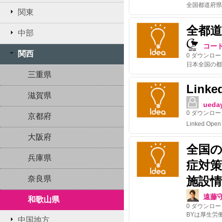
関東
全都
中部
コー
関西
0
ダウンロー
三重県
Linke
滋賀県
ueda
0
ダウンロー
京都府
大阪府
全国
兵庫県
症対
奈良県
施設情
遠藤
和歌山県
0
ダウンロー
BYは厚生労
中国地方