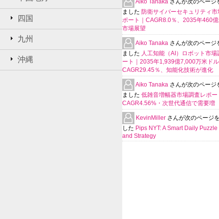
Aiko Tanaka
さんが次のページ
ました
防衛サイバーセキュリティ市
四国
ポート｜CAGR8.0％、2035年460
市場展望
九州
Aiko Tanaka
さんが次のページ
ました
人工知能（AI）ロボット市場
沖縄
ート｜2035年1,939億7,000万米ド
CAGR29.45％、知能化技術が進化
Aiko Tanaka
さんが次のページ
ました
低雑音増幅器市場調査レポー
CAGR4.56%・次世代通信で需要増
KevinMiller
さんが次のページ
した
Pips NYT: A Smart Daily Puzzle 
and Strategy