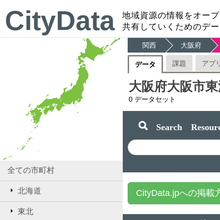
CityData
地域資源の情報をオープ
共有していくためのデー
関西
大阪府
課題
アプ
データ
大阪府大阪市東
0
データセット
Search Resourc
全ての市町村
北海道
CityData.jpへの掲
東北