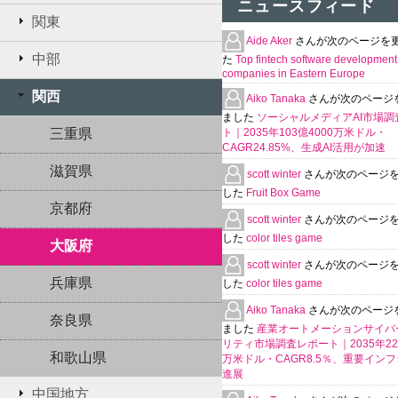
ニュースフィード
関東
Aide Aker
さんが次のページを
中部
た
Top fintech software development
companies in Eastern Europe
関西
Aiko Tanaka
さんが次のページ
ました
ソーシャルメディアAI市場調
三重県
ト｜2035年103億4000万米ドル・
CAGR24.85%、生成AI活用が加速
滋賀県
scott winter
さんが次のページ
した
Fruit Box Game
京都府
scott winter
さんが次のページ
した
color tiles game
大阪府
scott winter
さんが次のページ
兵庫県
した
color tiles game
Aiko Tanaka
さんが次のページ
奈良県
ました
産業オートメーションサイバ
リティ市場調査レポート｜2035年225
和歌山県
万米ドル・CAGR8.5％、重要イン
進展
中国地方