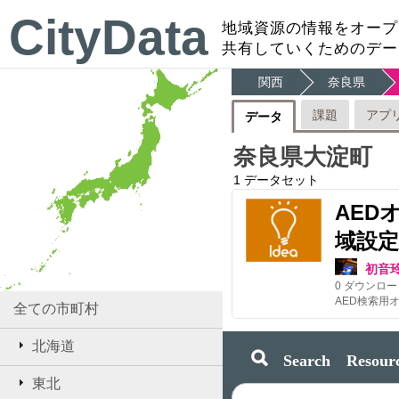
CityData
地域資源の情報をオープ
共有していくためのデー
関西
奈良県
課題
アプ
データ
奈良県大淀町
1
データセット
AED
域設定
初音
0
ダウンロー
全ての市町村
北海道
Search Resourc
東北