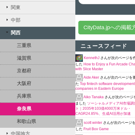
関東
中部
CityData.jpへの掲
関西
三重県
ニュースフィード
滋賀県
KennethJ
さんが次のページを
した
How to Enjoy a Fun Arcade Ch
with Slice Master
京都府
Aide Aker
さんが次のページを
大阪府
た
Top fintech software development
companies in Eastern Europe
兵庫県
Aiko Tanaka
さんが次のページ
ました
ソーシャルメディアAI市場調
奈良県
ト｜2035年103億4000万米ドル・
CAGR24.85%、生成AI活用が加速
和歌山県
scott winter
さんが次のページ
した
Fruit Box Game
中国地方