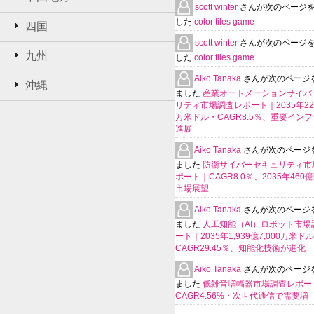
scott winter
さんが次のページ
した
color tiles game
四国
scott winter
さんが次のページ
九州
した
color tiles game
Aiko Tanaka
さんが次のページ
沖縄
ました
産業オートメーションサイバ
リティ市場調査レポート｜2035年225
万米ドル・CAGR8.5％、重要イン
進展
Aiko Tanaka
さんが次のページ
ました
防衛サイバーセキュリティ市
ポート｜CAGR8.0％、2035年460
市場展望
Aiko Tanaka
さんが次のページ
ました
人工知能（AI）ロボット市場
ート｜2035年1,939億7,000万米ド
CAGR29.45％、知能化技術が進化
Aiko Tanaka
さんが次のページ
ました
低雑音増幅器市場調査レポー
CAGR4.56%・次世代通信で需要増