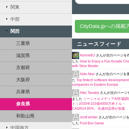
関東
中部
CityData.jpへの掲
関西
三重県
ニュースフィード
滋賀県
KennethJ
さんが次のページを
した
How to Enjoy a Fun Arcade Ch
with Slice Master
京都府
Aide Aker
さんが次のページを
大阪府
た
Top fintech software development
companies in Eastern Europe
兵庫県
Aiko Tanaka
さんが次のページ
ました
ソーシャルメディアAI市場調
奈良県
ト｜2035年103億4000万米ドル・
CAGR24.85%、生成AI活用が加速
和歌山県
scott winter
さんが次のページ
した
Fruit Box Game
中国地方