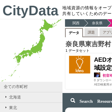
CityData
地域資源の情報をオープ
共有していくためのデー
関西
奈良県
課題
アプ
データ
奈良県東吉野村
1
データセット
AED
域設定
初音
0
ダウンロー
全ての市町村
北海道
Search Resourc
東北