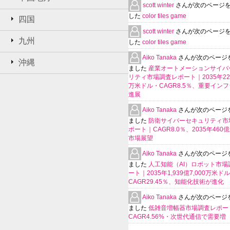
scott winter
さんが次のページ
した
color tiles game
四国
scott winter
さんが次のページ
九州
した
color tiles game
Aiko Tanaka
さんが次のページ
沖縄
ました
産業オートメーションサイバ
リティ市場調査レポート｜2035年225
万米ドル・CAGR8.5％、重要イン
進展
Aiko Tanaka
さんが次のページ
ました
防衛サイバーセキュリティ市
ポート｜CAGR8.0％、2035年460
市場展望
Aiko Tanaka
さんが次のページ
ました
人工知能（AI）ロボット市場
ート｜2035年1,939億7,000万米ド
CAGR29.45％、知能化技術が進化
Aiko Tanaka
さんが次のページ
ました
低雑音増幅器市場調査レポー
CAGR4.56%・次世代通信で需要増