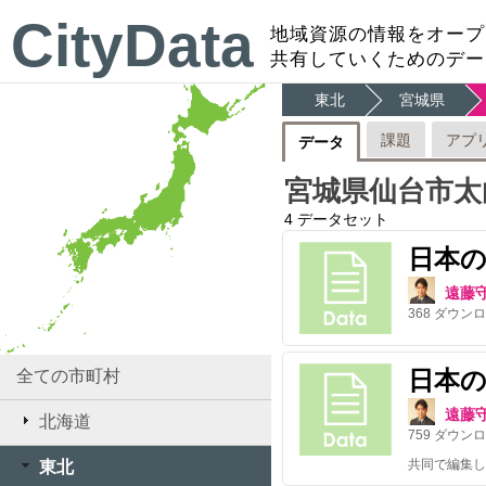
CityData
地域資源の情報をオープ
共有していくためのデー
東北
宮城県
課題
アプ
データ
宮城県仙台市太
4
データセット
日本
遠藤
368
ダウンロ
日本
全ての市町村
遠藤
北海道
759
ダウンロ
共同で編集し
東北