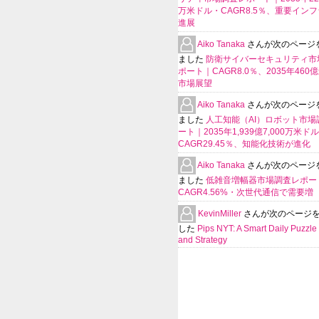
万米ドル・CAGR8.5％、重要イン
進展
Aiko Tanaka
さんが次のページ
ました
防衛サイバーセキュリティ市
ポート｜CAGR8.0％、2035年460
市場展望
Aiko Tanaka
さんが次のページ
ました
人工知能（AI）ロボット市場
ート｜2035年1,939億7,000万米ド
CAGR29.45％、知能化技術が進化
Aiko Tanaka
さんが次のページ
ました
低雑音増幅器市場調査レポー
CAGR4.56%・次世代通信で需要増
KevinMiller
さんが次のページ
した
Pips NYT: A Smart Daily Puzzle 
and Strategy