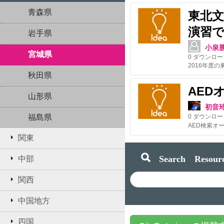
青森県
東北
演習で
岩手県
小泉
宮城県
0
ダウンロー
秋田県
AED
山形県
初音
福島県
0
ダウンロー
関東
Search Resourc
中部
関西
中国地方
四国