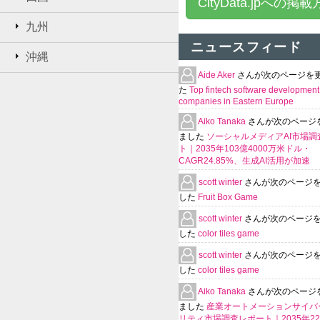
CityData.jpへの掲
九州
ニュースフィード
沖縄
Aide Aker
さんが次のページを
た
Top fintech software development
companies in Eastern Europe
Aiko Tanaka
さんが次のページ
ました
ソーシャルメディアAI市場調
ト｜2035年103億4000万米ドル・
CAGR24.85%、生成AI活用が加速
scott winter
さんが次のページ
した
Fruit Box Game
scott winter
さんが次のページ
した
color tiles game
scott winter
さんが次のページ
した
color tiles game
Aiko Tanaka
さんが次のページ
ました
産業オートメーションサイバ
リティ市場調査レポート｜2035年225