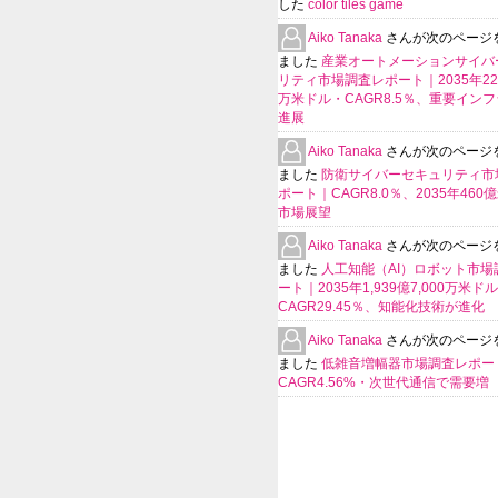
した
color tiles game
Aiko Tanaka
さんが次のページ
ました
産業オートメーションサイバ
リティ市場調査レポート｜2035年225
万米ドル・CAGR8.5％、重要イン
進展
Aiko Tanaka
さんが次のページ
ました
防衛サイバーセキュリティ市
ポート｜CAGR8.0％、2035年460
市場展望
Aiko Tanaka
さんが次のページ
ました
人工知能（AI）ロボット市場
ート｜2035年1,939億7,000万米ド
CAGR29.45％、知能化技術が進化
Aiko Tanaka
さんが次のページ
ました
低雑音増幅器市場調査レポー
CAGR4.56%・次世代通信で需要増