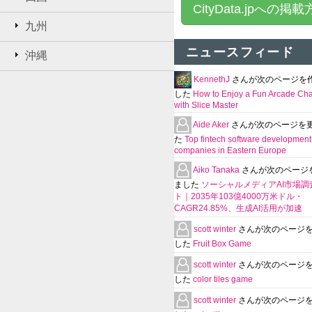
CityData.jpへの掲
九州
ニュースフィード
沖縄
KennethJ
さんが次のページを
した
How to Enjoy a Fun Arcade Ch
with Slice Master
Aide Aker
さんが次のページを
た
Top fintech software development
companies in Eastern Europe
Aiko Tanaka
さんが次のページ
ました
ソーシャルメディアAI市場調
ト｜2035年103億4000万米ドル・
CAGR24.85%、生成AI活用が加速
scott winter
さんが次のページ
した
Fruit Box Game
scott winter
さんが次のページ
した
color tiles game
scott winter
さんが次のページ