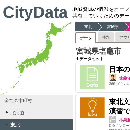
CityData
地域資源の情報をオープ
共有していくためのデー
東北
宮城県
課題
アプ
データ
宮城県塩竈市
4
データセット
日本
遠藤
368
ダウンロ
東北
全ての市町村
演習で
北海道
小泉
東北
0
ダウンロー