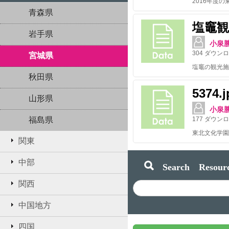
青森県
塩竈
岩手県
小泉
304
ダウンロ
宮城県
塩竈の観光施
秋田県
5374
山形県
小泉
福島県
177
ダウンロ
東北文化学園
関東
中部
Search Resourc
関西
中国地方
四国