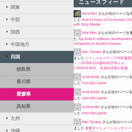
ニュースフィード
関東
KennethJ
さんが次のページを
中部
した
How to Enjoy a Fun Arcade Ch
with Slice Master
関西
Aide Aker
さんが次のページを
た
Top fintech software development
companies in Eastern Europe
中国地方
Aiko Tanaka
さんが次のページ
四国
ました
ソーシャルメディアAI市場調
ト｜2035年103億4000万米ドル・
CAGR24.85%、生成AI活用が加速
徳島県
scott winter
さんが次のページ
香川県
した
Fruit Box Game
scott winter
さんが次のページ
愛媛県
した
color tiles game
高知県
scott winter
さんが次のページ
した
color tiles game
九州
Aiko Tanaka
さんが次のページ
ました
産業オートメーションサイバ
沖縄