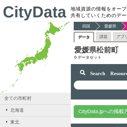
CityData
地域資源の情報をオープ
共有していくためのデー
四国
愛媛県
課題
アプ
データ
愛媛県松前町
0
データセット
Search Resourc
全ての市町村
北海道
CityData.jpへの掲
東北