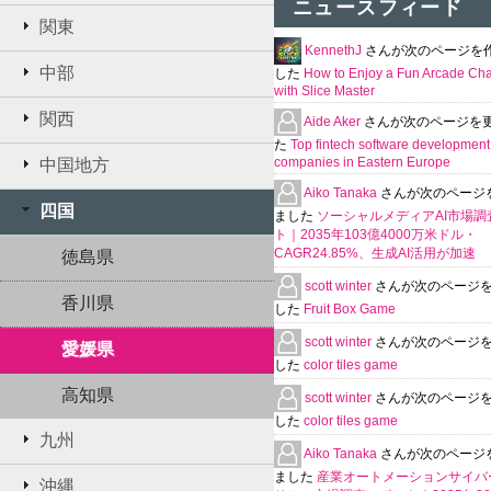
ニュースフィード
関東
KennethJ
さんが次のページを
中部
した
How to Enjoy a Fun Arcade Ch
with Slice Master
関西
Aide Aker
さんが次のページを
た
Top fintech software development
companies in Eastern Europe
中国地方
Aiko Tanaka
さんが次のページ
四国
ました
ソーシャルメディアAI市場調
ト｜2035年103億4000万米ドル・
CAGR24.85%、生成AI活用が加速
徳島県
scott winter
さんが次のページ
香川県
した
Fruit Box Game
scott winter
さんが次のページ
愛媛県
した
color tiles game
高知県
scott winter
さんが次のページ
した
color tiles game
九州
Aiko Tanaka
さんが次のページ
ました
産業オートメーションサイバ
沖縄