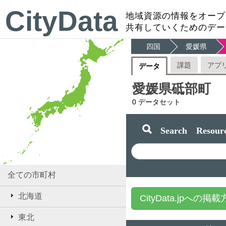
CityData
地域資源の情報をオープ
共有していくためのデー
四国
愛媛県
課題
アプ
データ
愛媛県砥部町
0
データセット
Search Resourc
全ての市町村
北海道
CityData.jpへの掲
東北