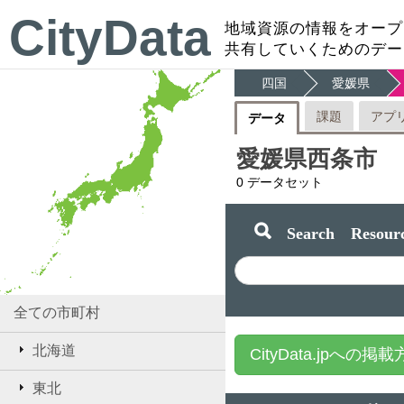
CityData
地域資源の情報をオープ
共有していくためのデー
四国
愛媛県
課題
アプ
データ
愛媛県西条市
0
データセット
Search Resourc
全ての市町村
北海道
CityData.jpへの掲
東北