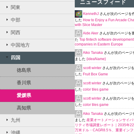
ニュースフィード
関東
KennethJ
さんが次のページを
中部
した
How to Enjoy a Fun Arcade Ch
with Slice Master
関西
Aide Aker
さんが次のページを
た
Top fintech software development
companies in Eastern Europe
中国地方
Aiko Tanaka
さんが次のページ
四国
ました
{ideaName}
scott winter
さんが次のページ
徳島県
した
Fruit Box Game
香川県
scott winter
さんが次のページ
した
color tiles game
愛媛県
scott winter
さんが次のページ
した
color tiles game
高知県
Aiko Tanaka
さんが次のページ
九州
ました
産業オートメーションサイバ
リティ市場調査レポート｜2035年225
万米ドル・CAGR8.5％、重要イン
沖縄