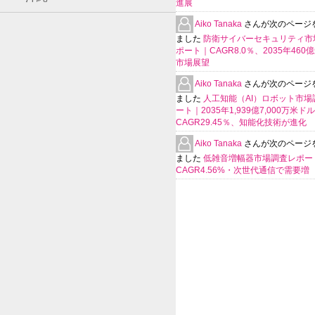
進展
Aiko Tanaka
さんが次のページ
ました
防衛サイバーセキュリティ市
ポート｜CAGR8.0％、2035年460
市場展望
Aiko Tanaka
さんが次のページ
ました
人工知能（AI）ロボット市場
ート｜2035年1,939億7,000万米ド
CAGR29.45％、知能化技術が進化
Aiko Tanaka
さんが次のページ
ました
低雑音増幅器市場調査レポー
CAGR4.56%・次世代通信で需要増