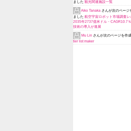
ました
観光関連施設一覧
Aiko Tanaka
さんが次のページ
ました
航空宇宙ロボット市場調査レ
2035年2737億米ドル・CAGR10.
技術の導入が進展
Mu Lin
さんが次のページを作
tier list maker