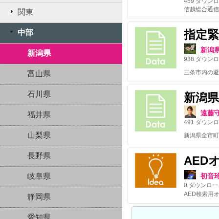
459
ダウンロ
関東
指定緊
中部
新潟
新潟県
938
ダウンロ
三条市内の避
富山県
石川県
新潟
遠藤
福井県
491
ダウンロ
山梨県
長野県
AED
岐阜県
初音
0
ダウンロー
AED検索用
静岡県
愛知県