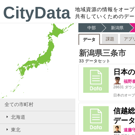
CityData
地域資源の情報をオープ
共有していくためのデー
中部
新潟県
課題
アプ
データ
新潟県三条市
33
データセット
日本
福野
28631
ダウ
全ての市町村
信越
北海道
デー
東北
遠藤