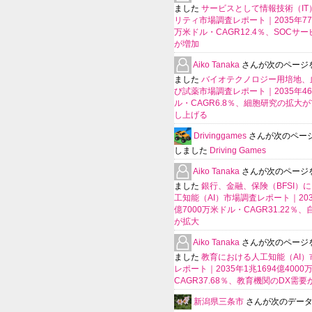
ました
サービスとして情報技術（IT
リティ市場調査レポート｜2035年770
万米ドル・CAGR12.4％、SOCサ
が増加
Aiko Tanaka
さんが次のページ
ました
バイオテクノロジー用培地、
び試薬市場調査レポート｜2035年4
ル・CAGR6.8％、細胞研究の拡大
し上げる
Drivinggames
さんが次のペー
しました
Driving Games
Aiko Tanaka
さんが次のページ
ました
銀行、金融、保険（BFSI）
工知能（AI）市場調査レポート｜2035
億7000万米ドル・CAGR31.22％
が拡大
Aiko Tanaka
さんが次のページ
ました
教育における人工知能（AI）
レポート｜2035年1兆1694億400
CAGR37.68％、教育機関のDX需要
新潟県三条市
さんが次のデー