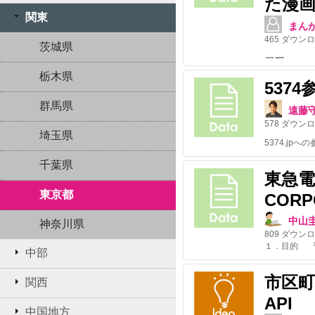
た漫
関東
まん
465
ダウンロ
茨城県
履歴
栃木県
537
群馬県
遠藤
578
ダウンロ
埼玉県
千葉県
東急電
東京都
CORPO
中山
神奈川県
809
ダウンロ
中部
市区
関西
API
中国地方