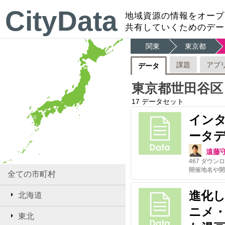
CityData
地域資源の情報をオープ
共有していくためのデー
関東
東京都
課題
アプ
データ
東京都世田谷区
17
データセット
イン
ータデイ
遠藤
467
ダウンロ
全ての市町村
進化
北海道
ニメ
東北