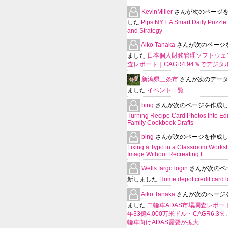
KevinMiller
さんが次のページ
した
Pips NYT: A Smart Daily Puzzle 
and Strategy
Aiko Tanaka
さんが次のページ
ました
日本個人財務管理ソフトウェ
査レポート｜CAGR4.94％でデジタ
新潟県三条市
さんが次のデー
ました
イベント一覧
bing
さんが次のページを作成
Turning Recipe Card Photos Into Edi
Family Cookbook Drafts
bing
さんが次のページを作成
Fixing a Typo in a Classroom Works
Image Without Recreating It
Wells fargo login
さんが次のペ
新しました
Home depot credit card l
Aiko Tanaka
さんが次のページ
ました
二輪車ADAS市場調査レポート
年33億4,000万米ドル・CAGR6.3
輪車向けADAS需要が拡大