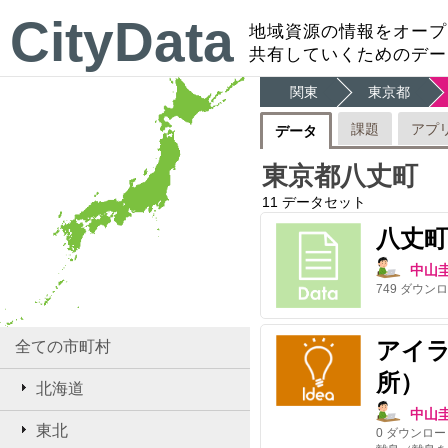
CityData
地域資源の情報をオープ
共有していくためのデー
関東
東京都
課題
アプ
データ
東京都八丈町
11
データセット
八丈
中山
749
ダウンロ
アイラ
全ての市町村
所）
北海道
中山
東北
0
ダウンロー