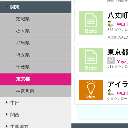
離島（離島を
関東
八丈町
茨城県
中山
325
ダウンロ
栃木県
群馬県
東京
埼玉県
Yuya_
千葉県
518
ダウンロ
東京都
アイ
神奈川県
中山
0
ダウンロー
中部
関西
中国地方