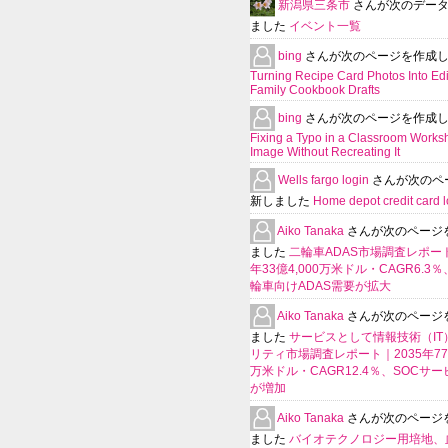
新潟県三条市
さんが次のデー
ました
イベント一覧
bing
さんが次のページを作成
Turning Recipe Card Photos Into Edi
Family Cookbook Drafts
bing
さんが次のページを作成
Fixing a Typo in a Classroom Works
Image Without Recreating It
Wells fargo login
さんが次のペ
新しました
Home depot credit card l
Aiko Tanaka
さんが次のページ
ました
二輪車ADAS市場調査レポート
年33億4,000万米ドル・CAGR6.3
輪車向けADAS需要が拡大
Aiko Tanaka
さんが次のページ
ました
サービスとして情報技術（IT
リティ市場調査レポート｜2035年770
万米ドル・CAGR12.4％、SOCサ
が増加
Aiko Tanaka
さんが次のページ
ました
バイオテクノロジー用培地、