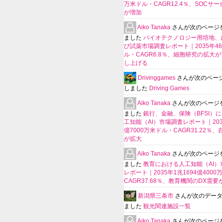
万米ドル・CAGR12.4％、SOCサ
が増加
Aiko Tanaka
さんが次のページ
ました
バイオテクノロジー用培地、
び試薬市場調査レポート｜2035年4
ル・CAGR6.8％、細胞研究の拡大
し上げる
Drivinggames
さんが次のペー
しました
Driving Games
Aiko Tanaka
さんが次のページ
ました
銀行、金融、保険（BFSI）
工知能（AI）市場調査レポート｜2035
億7000万米ドル・CAGR31.22％
が拡大
Aiko Tanaka
さんが次のページ
ました
教育における人工知能（AI）
レポート｜2035年1兆1694億400
CAGR37.68％、教育機関のDX需要
新潟県三条市
さんが次のデー
ました
観光関連施設一覧
Aiko Tanaka
さんが次のページ