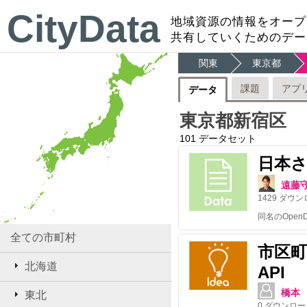
CityData
地域資源の情報をオープ
共有していくためのデー
関東
東京都
課題
アプ
データ
東京都新宿区
101
データセット
日本さ
遠藤
1429
ダウン
全ての市町村
市区
北海道
API
橋本
東北
0
ダウンロー