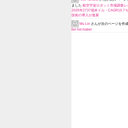
ました
航空宇宙ロボット市場調査レ
2035年2737億米ドル・CAGR10.
技術の導入が進展
Mu Lin
さんが次のページを作
tier list maker