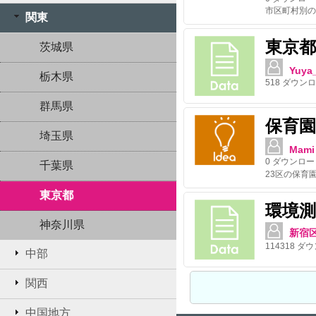
関東
東京
茨城県
Yuya_
栃木県
518
ダウンロ
群馬県
保育園
埼玉県
Mami
0
ダウンロー
千葉県
23区の保育
東京都
環境
神奈川県
新宿
114318
ダウ
中部
関西
中国地方