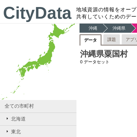
CityData
地域資源の情報をオープ
共有していくためのデー
沖縄
沖縄県
課題
アプ
データ
沖縄県粟国村
0
データセット
全ての市町村
北海道
東北