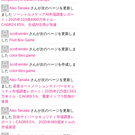
Aiko Tanaka
さんが次のページを更新し
ました
ソーシャルメディアAI市場調査レポー
ト｜2035年103億4000万米ドル・
CAGR24.85%、生成AI活用が加速
scott winter
さんが次のページを更新しま
した
Fruit Box Game
scott winter
さんが次のページを更新しま
した
color tiles game
scott winter
さんが次のページを作成しま
した
color tiles game
Aiko Tanaka
さんが次のページを更新し
ました
産業オートメーションサイバーセキュ
リティ市場調査レポート｜2035年225億2,043
万米ドル・CAGR8.5％、重要インフラ防御が
進展
Aiko Tanaka
さんが次のページを更新し
ました
防衛サイバーセキュリティ市場調査レ
ポート｜CAGR8.0％、2035年460億米ドルの
市場展望