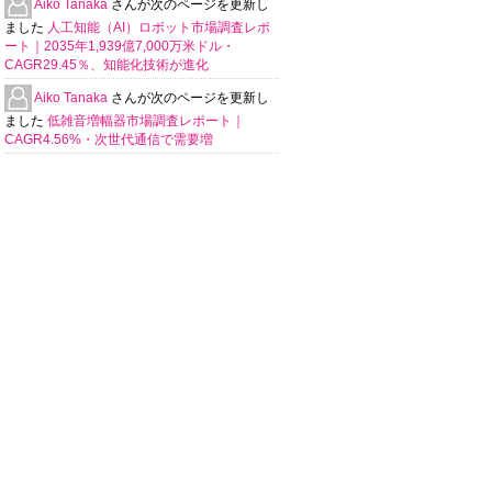
Aiko Tanaka
さんが次のページを更新し
ました
人工知能（AI）ロボット市場調査レポ
ート｜2035年1,939億7,000万米ドル・
CAGR29.45％、知能化技術が進化
Aiko Tanaka
さんが次のページを更新し
ました
低雑音増幅器市場調査レポート｜
CAGR4.56%・次世代通信で需要増