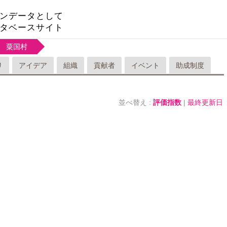
ンデータとして
タベースサイト
粟国村
リ
アイデア
組織
貢献者
イベント
助成制度
並べ替え :
評価指数
|
最終更新日