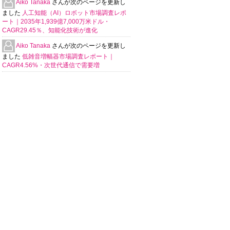
Aiko Tanaka
さんが次のページを更新し
ました
人工知能（AI）ロボット市場調査レポ
ート｜2035年1,939億7,000万米ドル・
CAGR29.45％、知能化技術が進化
Aiko Tanaka
さんが次のページを更新し
ました
低雑音増幅器市場調査レポート｜
CAGR4.56%・次世代通信で需要増