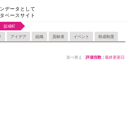
ンデータとして
タベースサイト
益城町
リ
アイデア
組織
貢献者
イベント
助成制度
並べ替え :
評価指数
|
最終更新日