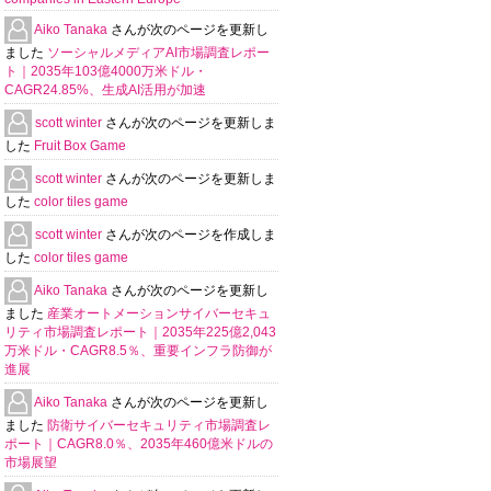
Aiko Tanaka
さんが次のページを更新し
ました
ソーシャルメディアAI市場調査レポー
ト｜2035年103億4000万米ドル・
CAGR24.85%、生成AI活用が加速
scott winter
さんが次のページを更新しま
した
Fruit Box Game
scott winter
さんが次のページを更新しま
した
color tiles game
scott winter
さんが次のページを作成しま
した
color tiles game
Aiko Tanaka
さんが次のページを更新し
ました
産業オートメーションサイバーセキュ
リティ市場調査レポート｜2035年225億2,043
万米ドル・CAGR8.5％、重要インフラ防御が
進展
Aiko Tanaka
さんが次のページを更新し
ました
防衛サイバーセキュリティ市場調査レ
ポート｜CAGR8.0％、2035年460億米ドルの
市場展望