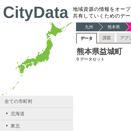
CityData
地域資源の情報をオープ
共有していくためのデー
九州
熊本県
課題
アプ
データ
熊本県益城町
0
データセット
全ての市町村
北海道
東北