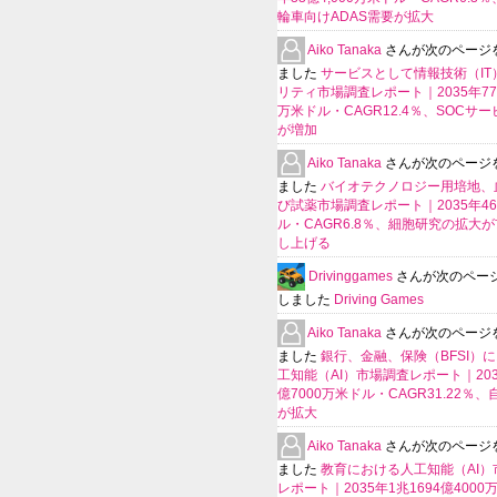
輪車向けADAS需要が拡大
Aiko Tanaka
さんが次のページ
ました
サービスとして情報技術（IT
リティ市場調査レポート｜2035年770
万米ドル・CAGR12.4％、SOCサ
が増加
Aiko Tanaka
さんが次のページ
ました
バイオテクノロジー用培地、
び試薬市場調査レポート｜2035年4
ル・CAGR6.8％、細胞研究の拡大
し上げる
Drivinggames
さんが次のペー
しました
Driving Games
Aiko Tanaka
さんが次のページ
ました
銀行、金融、保険（BFSI）
工知能（AI）市場調査レポート｜2035
億7000万米ドル・CAGR31.22％
が拡大
Aiko Tanaka
さんが次のページ
ました
教育における人工知能（AI）
レポート｜2035年1兆1694億400