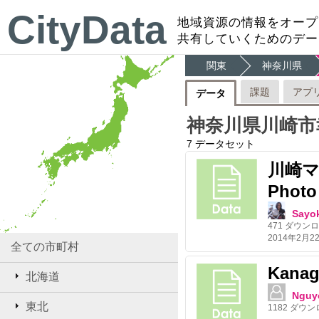
CityData
地域資源の情報をオープ
共有していくためのデー
関東
神奈川県
課題
アプ
データ
神奈川県川崎市
7
データセット
川崎マチ
Photo
Sayo
471
ダウンロ
全ての市町村
Kanag
北海道
Nguy
東北
1182
ダウン