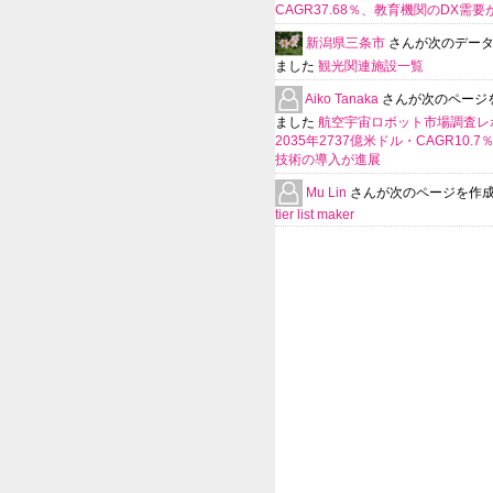
CAGR37.68％、教育機関のDX需要
新潟県三条市
さんが次のデー
ました
観光関連施設一覧
Aiko Tanaka
さんが次のページ
ました
航空宇宙ロボット市場調査レ
2035年2737億米ドル・CAGR10.
技術の導入が進展
Mu Lin
さんが次のページを作
tier list maker