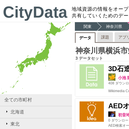
CityData
地域資源の情報をオープ
共有していくためのデー
関東
神奈川県
課題
アプ
データ
神奈川県横浜市
3
データセット
3D石
小池 
408
ダウンロ
全ての市町村
AED
北海道
初音
0
ダウンロー
東北
AED検索オ