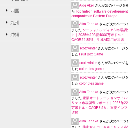
Aide Aker
さんが次のページを
四国
た
Top fintech software development
companies in Eastern Europe
九州
Aiko Tanaka
さんが次のページ
ました
ソーシャルメディアAI市場調
沖縄
ト｜2035年103億4000万米ドル・
CAGR24.85%、生成AI活用が加速
scott winter
さんが次のページ
した
Fruit Box Game
scott winter
さんが次のページ
した
color tiles game
scott winter
さんが次のページ
した
color tiles game
Aiko Tanaka
さんが次のページ
ました
産業オートメーションサイバ
リティ市場調査レポート｜2035年225
万米ドル・CAGR8.5％、重要イン
進展
Aiko Tanaka
さんが次のページ
ました
防衛サイバーセキュリティ市