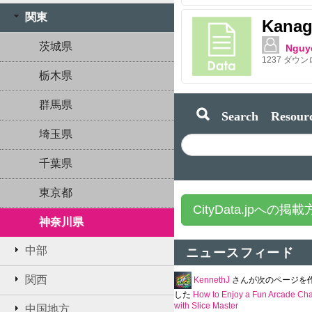
関東
Kanag
茨城県
Nguy
1237
ダウン
栃木県
群馬県
Search Resourc
埼玉県
千葉県
東京都
CityData.jpへの掲
神奈川県
中部
ニュースフィード
関西
KennethJ
さんが次のページを
した
How to Enjoy a Fun Arcade Ch
with Slice Master
中国地方