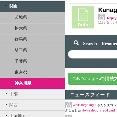
関東
Kanag
茨城県
Nguy
1188
ダウン
栃木県
群馬県
Search Resourc
埼玉県
千葉県
東京都
CityData.jpへの掲
神奈川県
中部
ニュースフィード
関西
Wells fargo login
さんが次のペ
新しました
Home depot credit card l
中国地方