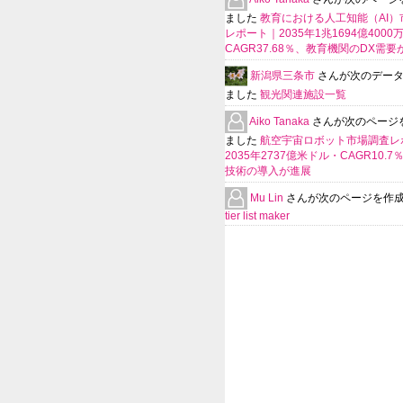
ました
教育における人工知能（AI）
レポート｜2035年1兆1694億400
CAGR37.68％、教育機関のDX需要
新潟県三条市
さんが次のデー
ました
観光関連施設一覧
Aiko Tanaka
さんが次のページ
ました
航空宇宙ロボット市場調査レ
2035年2737億米ドル・CAGR10.
技術の導入が進展
Mu Lin
さんが次のページを作
tier list maker