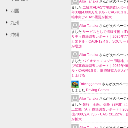
Aiko Tanaka
さんが次のページ
ました
二輪車ADAS市場調査レポート
四国
年33億4,000万米ドル・CAGR6.3
輪車向けADAS需要が拡大
九州
Aiko Tanaka
さんが次のページ
ました
サービスとして情報技術（IT
沖縄
リティ市場調査レポート｜2035年770
万米ドル・CAGR12.4％、SOCサ
が増加
Aiko Tanaka
さんが次のページ
ました
バイオテクノロジー用培地、
び試薬市場調査レポート｜2035年4
ル・CAGR6.8％、細胞研究の拡大
し上げる
Drivinggames
さんが次のペー
しました
Driving Games
Aiko Tanaka
さんが次のページ
ました
銀行、金融、保険（BFSI）
工知能（AI）市場調査レポート｜2035
億7000万米ドル・CAGR31.22％
が拡大
Aiko Tanaka
さんが次のページ