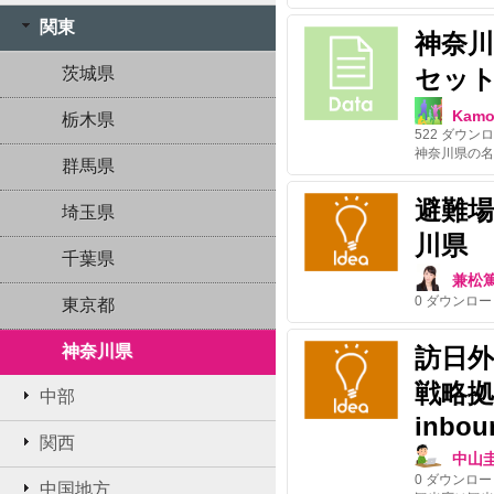
関東
神奈
茨城県
セッ
Kamo
栃木県
522
ダウンロ
群馬県
避難
埼玉県
川県
千葉県
兼松
0
ダウンロー
東京都
神奈川県
訪日
戦略拠点/
中部
inbou
関西
中山
0
ダウンロー
中国地方