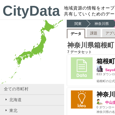
CityData
地域資源の情報をオープ
共有していくためのデー
関東
神奈川県
課題
アプ
データ
神奈川県箱根町
7
データセット
箱根
Sayo
833
ダウンロ
全ての市町村
神奈川
北海道
中山
0
ダウンロー
東北