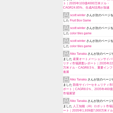
ト｜2035年103億4000万米ドル・
CAGR24.85%、生成AI活用が加速
scott winter
さんが次のページ
した
Fruit Box Game
scott winter
さんが次のページ
した
color tiles game
scott winter
さんが次のページ
した
color tiles game
Aiko Tanaka
さんが次のページ
ました
産業オートメーションサイバ
リティ市場調査レポート｜2035年225
万米ドル・CAGR8.5％、重要イン
進展
Aiko Tanaka
さんが次のページ
ました
防衛サイバーセキュリティ市
ポート｜CAGR8.0％、2035年460
市場展望
Aiko Tanaka
さんが次のページ
ました
人工知能（AI）ロボット市場
ート｜2035年1,939億7,000万米ド