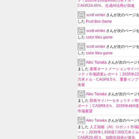
ト｜2035年103億4000万米ドル・
CAGR24.85%、生成AI活用が加速
scott winter
さんが次のページ
した
Fruit Box Game
scott winter
さんが次のページ
した
color tiles game
scott winter
さんが次のページ
した
color tiles game
Aiko Tanaka
さんが次のページ
ました
産業オートメーションサイバ
リティ市場調査レポート｜2035年225
万米ドル・CAGR8.5％、重要イン
進展
Aiko Tanaka
さんが次のページ
ました
防衛サイバーセキュリティ市
ポート｜CAGR8.0％、2035年460
市場展望
Aiko Tanaka
さんが次のページ
ました
人工知能（AI）ロボット市場
ート｜2035年1,939億7,000万米ド
CAGR29.45％、知能化技術が進化