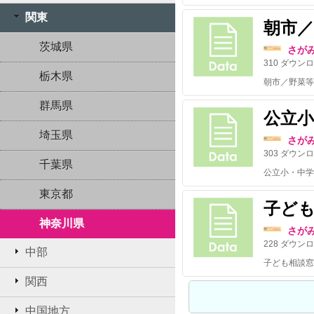
関東
朝市／
茨城県
さが
310
ダウンロ
栃木県
群馬県
公立
埼玉県
さが
303
ダウンロ
千葉県
東京都
子ど
神奈川県
さが
228
ダウンロ
中部
関西
中国地方