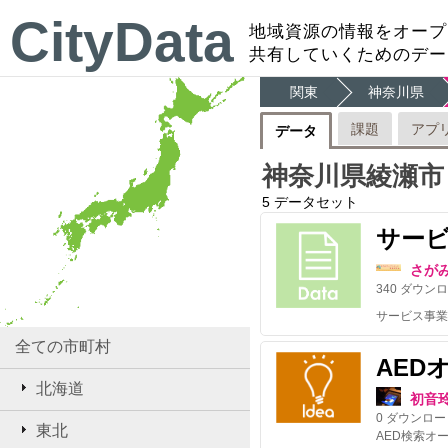
CityData
地域資源の情報をオープ
共有していくためのデー
関東
神奈川県
課題
アプ
データ
神奈川県綾瀬市
5
データセット
サー
さが
340
ダウンロ
全ての市町村
AED
北海道
初音
0
ダウンロー
東北
AED検索オ