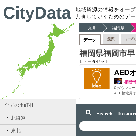
CityData
地域資源の情報をオープ
共有していくためのデー
九州
福岡県
課題
アプ
データ
福岡県福岡市早
1
データセット
AED
初音
0
ダウンロー
全ての市町村
Search Resourc
北海道
東北