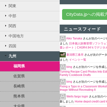
関東
CityData.jpへの掲
中部
関西
ニュースフィード
中国地方
Aiko Tanaka
さんが次のページ
ました
日本個人財務管理ソフトウェ
四国
査レポート｜CAGR4.94％でデジタ
新潟県三条市
さんが次のデー
九州
ました
イベント一覧
福岡県
bing
さんが次のページを作成
Turning Recipe Card Photos Into Edi
Family Cookbook Drafts
佐賀県
bing
さんが次のページを作成
長崎県
Fixing a Typo in a Classroom Works
Image Without Recreating It
熊本県
Wells fargo login
さんが次のペ
新しました
Home depot credit card l
大分県