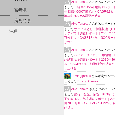
Aiko Tanaka
さんが次のページ
ました
二輪車ADAS市場調査レポート
宮崎県
年33億4,000万米ドル・CAGR6.3
輪車向けADAS需要が拡大
鹿児島県
Aiko Tanaka
さんが次のページ
ました
サービスとして情報技術（IT
沖縄
リティ市場調査レポート｜2035年770
万米ドル・CAGR12.4％、SOCサ
が増加
Aiko Tanaka
さんが次のページ
ました
バイオテクノロジー用培地、
び試薬市場調査レポート｜2035年4
ル・CAGR6.8％、細胞研究の拡大
し上げる
Drivinggames
さんが次のペー
しました
Driving Games
Aiko Tanaka
さんが次のページ
ました
銀行、金融、保険（BFSI）
工知能（AI）市場調査レポート｜2035
億7000万米ドル・CAGR31.22％
が拡大