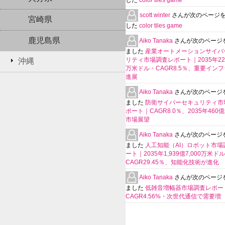
した
color tiles game
scott winter
さんが次のページ
宮崎県
した
color tiles game
鹿児島県
Aiko Tanaka
さんが次のページ
ました
産業オートメーションサイバ
リティ市場調査レポート｜2035年225
沖縄
万米ドル・CAGR8.5％、重要イン
進展
Aiko Tanaka
さんが次のページ
ました
防衛サイバーセキュリティ市
ポート｜CAGR8.0％、2035年460
市場展望
Aiko Tanaka
さんが次のページ
ました
人工知能（AI）ロボット市場
ート｜2035年1,939億7,000万米ド
CAGR29.45％、知能化技術が進化
Aiko Tanaka
さんが次のページ
ました
低雑音増幅器市場調査レポー
CAGR4.56%・次世代通信で需要増