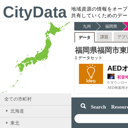
CityData
地域資源の情報をオープ
共有していくためのデー
九州
福岡県
課題
アプ
データ
福岡県福岡市東
1
データセット
AED
初音
0
ダウンロー
全ての市町村
Search Resourc
北海道
東北