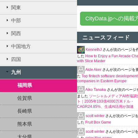
関東
CityData.jpへの掲
中部
関西
ニュースフィード
中国地方
KennethJ
さんが次のページを
した
How to Enjoy a Fun Arcade Ch
四国
with Slice Master
Aide Aker
さんが次のページを
九州
た
Top fintech software development
companies in Eastern Europe
福岡県
Aiko Tanaka
さんが次のページ
ました
ソーシャルメディアAI市場調
佐賀県
ト｜2035年103億4000万米ドル・
CAGR24.85%、生成AI活用が加速
長崎県
scott winter
さんが次のページ
した
Fruit Box Game
熊本県
scott winter
さんが次のページ
大分県