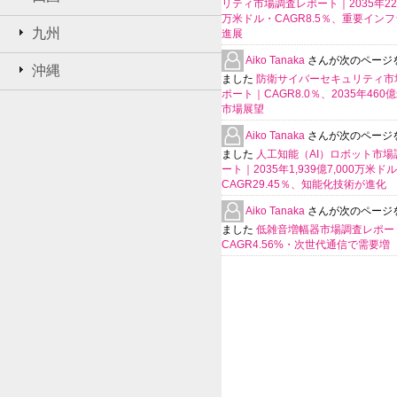
リティ市場調査レポート｜2035年225
万米ドル・CAGR8.5％、重要イン
九州
進展
Aiko Tanaka
さんが次のページ
沖縄
ました
防衛サイバーセキュリティ市
ポート｜CAGR8.0％、2035年460
市場展望
Aiko Tanaka
さんが次のページ
ました
人工知能（AI）ロボット市場
ート｜2035年1,939億7,000万米ド
CAGR29.45％、知能化技術が進化
Aiko Tanaka
さんが次のページ
ました
低雑音増幅器市場調査レポー
CAGR4.56%・次世代通信で需要増