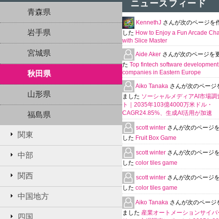
ニュースフィード
青森県
KennethJ
さんが次のページを
岩手県
した
How to Enjoy a Fun Arcade Ch
with Slice Master
宮城県
Aide Aker
さんが次のページを
た
Top fintech software development
companies in Eastern Europe
秋田県
Aiko Tanaka
さんが次のページ
山形県
ました
ソーシャルメディアAI市場調
ト｜2035年103億4000万米ドル・
CAGR24.85%、生成AI活用が加速
福島県
scott winter
さんが次のページ
関東
した
Fruit Box Game
scott winter
さんが次のページ
中部
した
color tiles game
関西
scott winter
さんが次のページ
した
color tiles game
中国地方
Aiko Tanaka
さんが次のページ
ました
産業オートメーションサイバ
四国