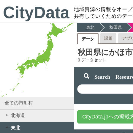
CityData
地域資源の情報をオープ
共有していくためのデー
東北
秋田県
課題
アプ
データ
秋田県にかほ市
0
データセット
Search Resourc
全ての市町村
北海道
CityData.jpへの掲
東北