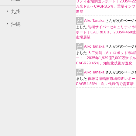
リティ市場調査レポート｜2035年225
万米ドル・CAGR8.5％、重要イン
九州
進展
Aiko Tanaka
さんが次のページ
沖縄
ました
防衛サイバーセキュリティ市
ポート｜CAGR8.0％、2035年460
市場展望
Aiko Tanaka
さんが次のページ
ました
人工知能（AI）ロボット市場
ート｜2035年1,939億7,000万米ド
CAGR29.45％、知能化技術が進化
Aiko Tanaka
さんが次のページ
ました
低雑音増幅器市場調査レポー
CAGR4.56%・次世代通信で需要増