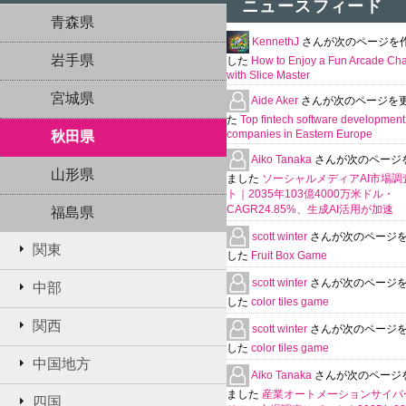
ニュースフィード
青森県
KennethJ
さんが次のページを
岩手県
した
How to Enjoy a Fun Arcade Ch
with Slice Master
宮城県
Aide Aker
さんが次のページを
た
Top fintech software development
companies in Eastern Europe
秋田県
Aiko Tanaka
さんが次のページ
山形県
ました
ソーシャルメディアAI市場調
ト｜2035年103億4000万米ドル・
CAGR24.85%、生成AI活用が加速
福島県
scott winter
さんが次のページ
関東
した
Fruit Box Game
scott winter
さんが次のページ
中部
した
color tiles game
関西
scott winter
さんが次のページ
した
color tiles game
中国地方
Aiko Tanaka
さんが次のページ
ました
産業オートメーションサイバ
四国