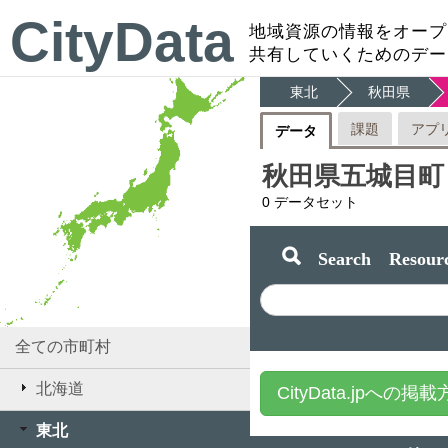
CityData
地域資源の情報をオープ
共有していくためのデー
東北
秋田県
課題
アプ
データ
秋田県五城目町
0
データセット
Search Resourc
全ての市町村
北海道
CityData.jpへの掲
東北