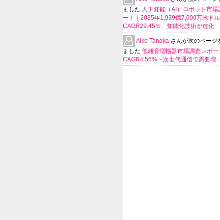
ました
人工知能（AI）ロボット市場
ート｜2035年1,939億7,000万米ド
CAGR29.45％、知能化技術が進化
Aiko Tanaka
さんが次のページ
ました
低雑音増幅器市場調査レポー
CAGR4.56%・次世代通信で需要増