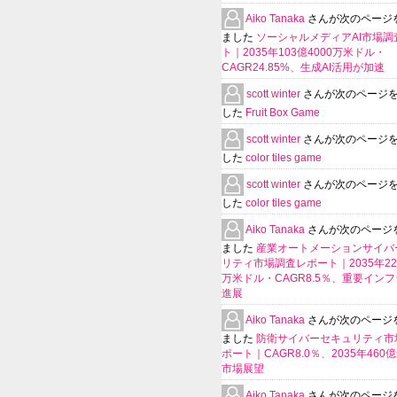
Aiko Tanaka
さんが次のページ
ました
ソーシャルメディアAI市場調
ト｜2035年103億4000万米ドル・
CAGR24.85%、生成AI活用が加速
scott winter
さんが次のページ
した
Fruit Box Game
scott winter
さんが次のページ
した
color tiles game
scott winter
さんが次のページ
した
color tiles game
Aiko Tanaka
さんが次のページ
ました
産業オートメーションサイバ
リティ市場調査レポート｜2035年225
万米ドル・CAGR8.5％、重要イン
進展
Aiko Tanaka
さんが次のページ
ました
防衛サイバーセキュリティ市
ポート｜CAGR8.0％、2035年460
市場展望
Aiko Tanaka
さんが次のページ