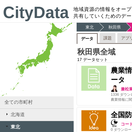
CityData
地域資源の情報をオープ
共有していくためのデー
東北
秋田県
課題
アプ
データ
秋田県全域
17
データセット
農業
ータ
兼松
1336
ダウン
全ての市町村
全国
北海道
コー
東北
0
ダウンロー