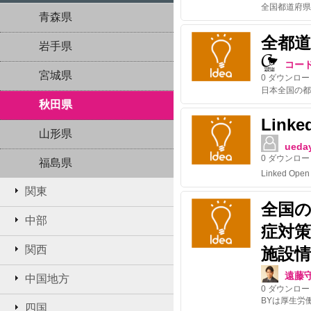
青森県
全都
岩手県
コー
宮城県
0
ダウンロー
秋田県
Linke
山形県
ueda
0
ダウンロー
福島県
関東
全国
中部
症対
関西
施設情
遠藤
中国地方
0
ダウンロー
BYは厚生労
四国