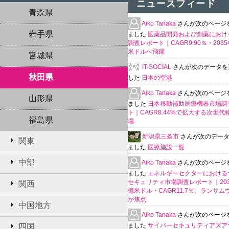
ニュースフィード
青森県
Aiko Tanaka
さんが次のページ
岩手県
ました
医薬品開発および創薬における
調査レポート｜CAGR9.90％・2035年
米ドルへ飛躍
宮城県
IT-SOCIAL
さんが次のデータを
秋田県
した
日本の空港
Aiko Tanaka
さんが次のページ
山形県
ました
日本移動補助医療機器市場調
ト｜CAGR8.44%で拡大する次世代
福島県
場
新潟県三条市
さんが次のデー
関東
ました
医療施設一覧
中部
Aiko Tanaka
さんが次のページ
ました
エネルギーセクターにおける
セキュリティ市場調査レポート｜203
関西
億米ドル・CAGR11.7％、ランサム
が焦点
中国地方
Aiko Tanaka
さんが次のページ
ました
サイバーセキュリティアズア
四国