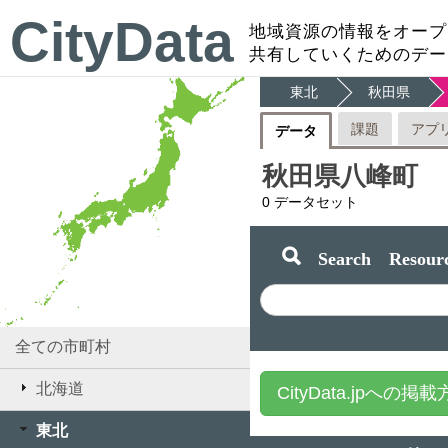
CityData
地域資源の情報をオープ
共有していくためのデー
東北
秋田県
課題
アプ
データ
秋田県八峰町
0
データセット
Search Resourc
全ての市町村
北海道
CityData.jpへの掲
東北