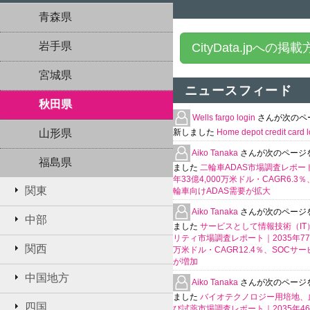
青森県
岩手県
CityData.jpへの掲
宮城県
ニュースフィード
秋田県
Wells fargo login
さんが次のペ
山形県
新しました
Home depot credit card l
Aiko Tanaka
さんが次のページ
福島県
ました
二輪車ADAS市場調査レポート
年33億4,000万米ドル・CAGR6.3
関東
輪車向けADAS需要が拡大
Aiko Tanaka
さんが次のページ
中部
ました
サービスとして情報技術（IT
リティ市場調査レポート｜2035年770
関西
万米ドル・CAGR12.4％、SOCサ
が増加
中国地方
Aiko Tanaka
さんが次のページ
ました
バイオテクノロジー用培地、
四国
び試薬市場調査レポート｜2035年4