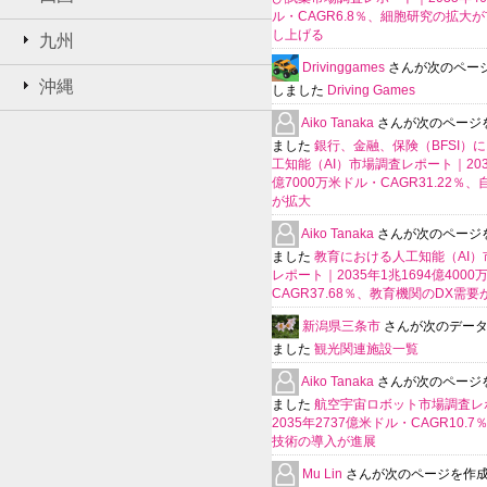
ル・CAGR6.8％、細胞研究の拡大
し上げる
九州
Drivinggames
さんが次のペー
沖縄
しました
Driving Games
Aiko Tanaka
さんが次のページ
ました
銀行、金融、保険（BFSI）
工知能（AI）市場調査レポート｜2035
億7000万米ドル・CAGR31.22％
が拡大
Aiko Tanaka
さんが次のページ
ました
教育における人工知能（AI）
レポート｜2035年1兆1694億400
CAGR37.68％、教育機関のDX需要
新潟県三条市
さんが次のデー
ました
観光関連施設一覧
Aiko Tanaka
さんが次のページ
ました
航空宇宙ロボット市場調査レ
2035年2737億米ドル・CAGR10.
技術の導入が進展
Mu Lin
さんが次のページを作