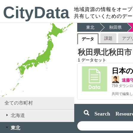
CityData
地域資源の情報をオープ
共有していくためのデー
東北
秋田県
課題
アプ
データ
秋田県北秋田市
1
データセット
日本
遠藤
759
ダウンロ
共同で編集し
全ての市町村
Search Resourc
北海道
東北