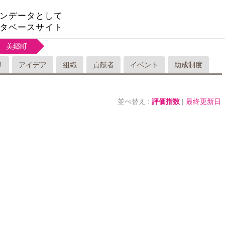
ンデータとして
タベースサイト
美郷町
リ
アイデア
組織
貢献者
イベント
助成制度
並べ替え :
評価指数
|
最終更新日