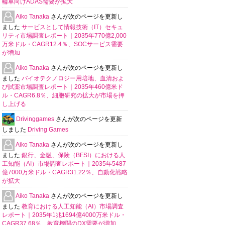
輪車向けADAS需要が拡大
Aiko Tanaka
さんが次のページを更新し
ました
サービスとして情報技術（IT）セキュ
リティ市場調査レポート｜2035年770億2,000
万米ドル・CAGR12.4％、SOCサービス需要
が増加
Aiko Tanaka
さんが次のページを更新し
ました
バイオテクノロジー用培地、血清およ
び試薬市場調査レポート｜2035年460億米ド
ル・CAGR6.8％、細胞研究の拡大が市場を押
し上げる
Drivinggames
さんが次のページを更新
しました
Driving Games
Aiko Tanaka
さんが次のページを更新し
ました
銀行、金融、保険（BFSI）における人
工知能（AI）市場調査レポート｜2035年5487
億7000万米ドル・CAGR31.22％、自動化戦略
が拡大
Aiko Tanaka
さんが次のページを更新し
ました
教育における人工知能（AI）市場調査
レポート｜2035年1兆1694億4000万米ドル・
CAGR37.68％、教育機関のDX需要が増加