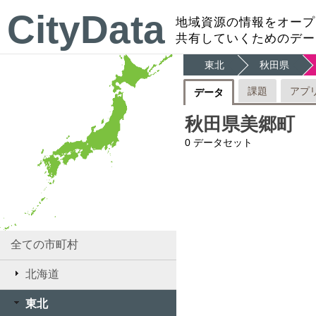
CityData
地域資源の情報をオープ
共有していくためのデー
東北
秋田県
課題
アプ
データ
秋田県美郷町
0
データセット
全ての市町村
北海道
東北