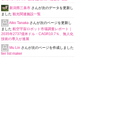
新潟県三条市
さんが次のデータを更新し
ました
観光関連施設一覧
Aiko Tanaka
さんが次のページを更新し
ました
航空宇宙ロボット市場調査レポート｜
2035年2737億米ドル・CAGR10.7％、無人化
技術の導入が進展
Mu Lin
さんが次のページを作成しました
tier list maker