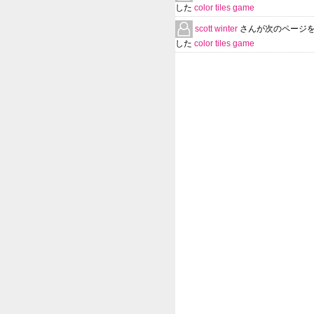
した
color tiles game
scott winter
さんが次のページ
した
color tiles game