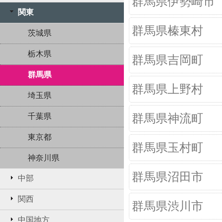
群馬県伊勢崎市
関東
群馬県榛東村
茨城県
栃木県
群馬県吉岡町
群馬県
群馬県上野村
埼玉県
千葉県
群馬県神流町
東京都
群馬県玉村町
神奈川県
群馬県沼田市
中部
関西
群馬県渋川市
中国地方