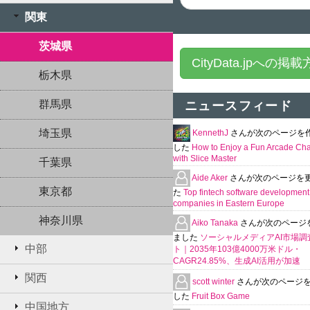
関東
茨城県
CityData.jpへの掲
栃木県
群馬県
ニュースフィード
埼玉県
KennethJ
さんが次のページを
した
How to Enjoy a Fun Arcade Ch
with Slice Master
千葉県
Aide Aker
さんが次のページを
東京都
た
Top fintech software development
companies in Eastern Europe
神奈川県
Aiko Tanaka
さんが次のページ
ました
ソーシャルメディアAI市場調
中部
ト｜2035年103億4000万米ドル・
CAGR24.85%、生成AI活用が加速
関西
scott winter
さんが次のページ
した
Fruit Box Game
中国地方