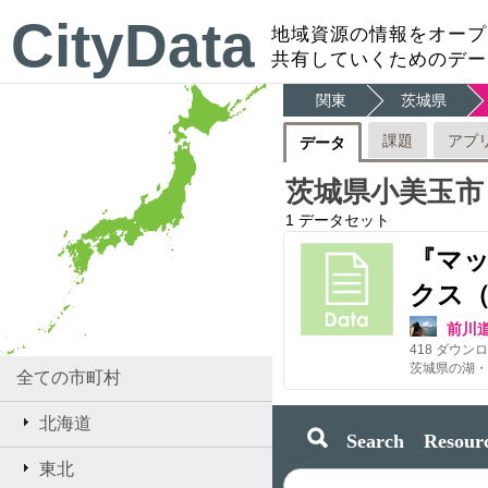
CityData
地域資源の情報をオープ
共有していくためのデー
関東
茨城県
課題
アプ
データ
茨城県小美玉市
1
データセット
『マッ
クス
前川
418
ダウンロ
全ての市町村
北海道
Search Resourc
東北