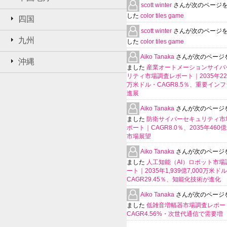
scott winter
さんが次のページ
した
color tiles game
四国
scott winter
さんが次のページ
九州
した
color tiles game
Aiko Tanaka
さんが次のページ
沖縄
ました
産業オートメーションサイバ
リティ市場調査レポート｜2035年225
万米ドル・CAGR8.5％、重要イン
進展
Aiko Tanaka
さんが次のページ
ました
防衛サイバーセキュリティ市
ポート｜CAGR8.0％、2035年460
市場展望
Aiko Tanaka
さんが次のページ
ました
人工知能（AI）ロボット市場
ート｜2035年1,939億7,000万米ド
CAGR29.45％、知能化技術が進化
Aiko Tanaka
さんが次のページ
ました
低雑音増幅器市場調査レポー
CAGR4.56%・次世代通信で需要増