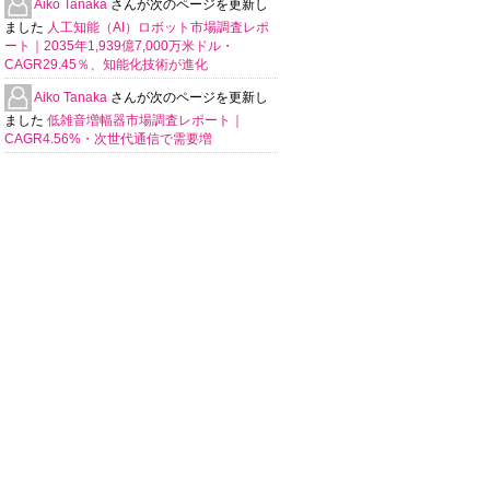
Aiko Tanaka
さんが次のページを更新し
ました
人工知能（AI）ロボット市場調査レポ
ート｜2035年1,939億7,000万米ドル・
CAGR29.45％、知能化技術が進化
Aiko Tanaka
さんが次のページを更新し
ました
低雑音増幅器市場調査レポート｜
CAGR4.56%・次世代通信で需要増