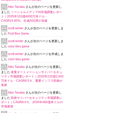
Aiko Tanaka
さんが次のページを更新し
ました
ソーシャルメディアAI市場調査レポー
ト｜2035年103億4000万米ドル・
CAGR24.85%、生成AI活用が加速
scott winter
さんが次のページを更新しま
した
Fruit Box Game
scott winter
さんが次のページを更新しま
した
color tiles game
scott winter
さんが次のページを作成しま
した
color tiles game
Aiko Tanaka
さんが次のページを更新し
ました
産業オートメーションサイバーセキュ
リティ市場調査レポート｜2035年225億2,043
万米ドル・CAGR8.5％、重要インフラ防御が
進展
Aiko Tanaka
さんが次のページを更新し
ました
防衛サイバーセキュリティ市場調査レ
ポート｜CAGR8.0％、2035年460億米ドルの
市場展望