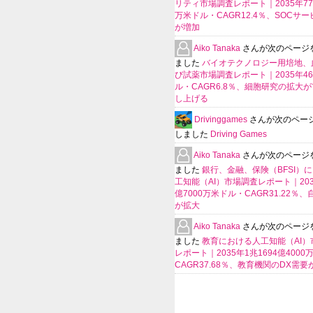
リティ市場調査レポート｜2035年770
万米ドル・CAGR12.4％、SOCサ
が増加
Aiko Tanaka
さんが次のページ
ました
バイオテクノロジー用培地、
び試薬市場調査レポート｜2035年4
ル・CAGR6.8％、細胞研究の拡大
し上げる
Drivinggames
さんが次のペー
しました
Driving Games
Aiko Tanaka
さんが次のページ
ました
銀行、金融、保険（BFSI）
工知能（AI）市場調査レポート｜2035
億7000万米ドル・CAGR31.22％
が拡大
Aiko Tanaka
さんが次のページ
ました
教育における人工知能（AI）
レポート｜2035年1兆1694億400
CAGR37.68％、教育機関のDX需要