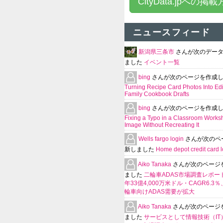
CityData.jpへの掲
ニュースフィード
新潟県三条市
さんが次のデー
ました
イベント一覧
bing
さんが次のページを作成
Turning Recipe Card Photos Into Edi
Family Cookbook Drafts
bing
さんが次のページを作成
Fixing a Typo in a Classroom Works
Image Without Recreating It
Wells fargo login
さんが次のペ
新しました
Home depot credit card l
Aiko Tanaka
さんが次のページ
ました
二輪車ADAS市場調査レポート
年33億4,000万米ドル・CAGR6.3
輪車向けADAS需要が拡大
Aiko Tanaka
さんが次のページ
ました
サービスとして情報技術（IT