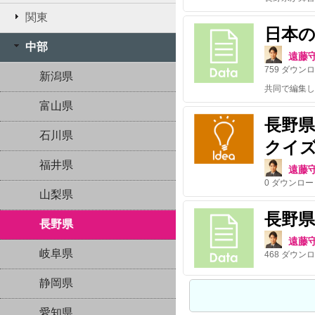
関東
日本
中部
遠藤
759
ダウンロ
新潟県
共同で編集し
富山県
長野
石川県
クイ
福井県
遠藤
0
ダウンロー
山梨県
長野
長野県
遠藤
岐阜県
468
ダウンロ
静岡県
愛知県