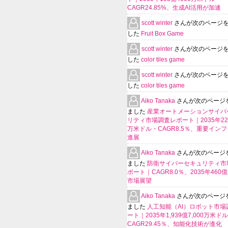
CAGR24.85%、生成AI活用が加速
scott winter
さんが次のページ
した
Fruit Box Game
scott winter
さんが次のページ
した
color tiles game
scott winter
さんが次のページ
した
color tiles game
Aiko Tanaka
さんが次のページ
ました
産業オートメーションサイバ
リティ市場調査レポート｜2035年225
万米ドル・CAGR8.5％、重要イン
進展
Aiko Tanaka
さんが次のページ
ました
防衛サイバーセキュリティ市
ポート｜CAGR8.0％、2035年460
市場展望
Aiko Tanaka
さんが次のページ
ました
人工知能（AI）ロボット市場
ート｜2035年1,939億7,000万米ド
CAGR29.45％、知能化技術が進化