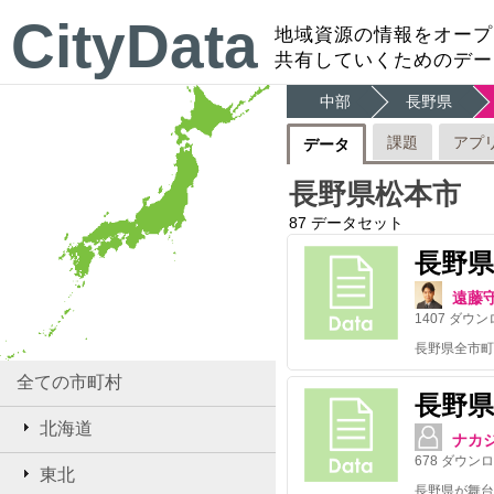
CityData
地域資源の情報をオープ
共有していくためのデー
中部
長野県
課題
アプ
データ
長野県松本市
87
データセット
長野
遠藤
1407
ダウン
全ての市町村
長野県
北海道
ナカ
678
ダウンロ
東北
長野県が舞台