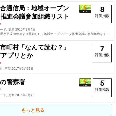
総合通信局：地域オープン
8
タ推進会議参加組織リスト
評価指数
守
,
ード
更新:
2015年2月4日
信越総合通信局が平成26年度より開始した，地域オープンデータ推進会議の参加組織をまとめました． 2014.12.25現在
県市町村「なんて読む？」
7
ズアプリとか
評価指数
守
,
ド
更新:
2017年3月31日
県の警察署
5
評価指数
守
,
ード
更新:
2015年2月4日
もっと見る