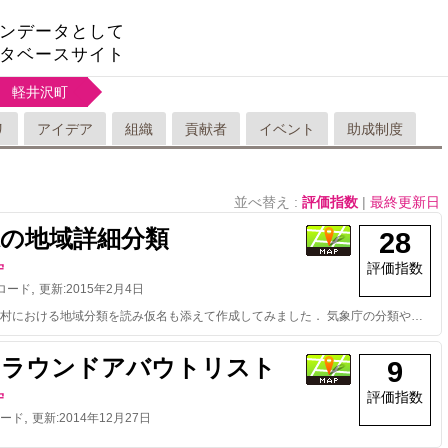
ンデータとして
タベースサイト
軽井沢町
リ
アイデア
組織
貢献者
イベント
助成制度
並べ替え :
評価指数
|
最終更新日
県の地域詳細分類
28
評価指数
守
,
ロード
更新:
2015年2月4日
長野県全市町村における地域分類を読み仮名も添えて作成してみました． 気象庁の分類や，豪雪指定，交流周波数（60Hz/50Hz）の情報も付加してあります．住所と緯度経度情報の入力が完了したので改めてアップロードしました． *広域連合の情報を追加しました（2014.11.29）
のラウンドアバウトリスト
9
評価指数
守
,
ード
更新:
2014年12月27日