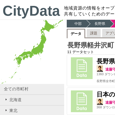
CityData
地域資源の情報をオープ
共有していくためのデー
中部
長野県
課題
アプ
データ
長野県軽井沢町
11
データセット
長野
遠藤
1360
ダウン
全ての市町村
日本
北海道
遠藤
368
ダウンロ
東北