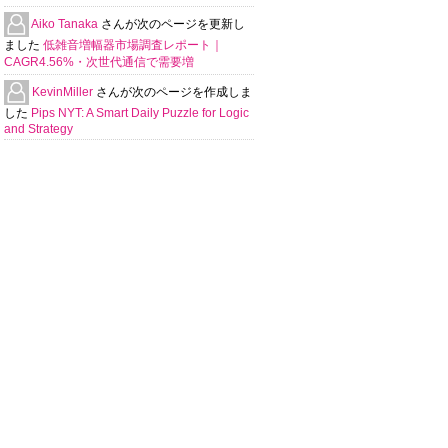
Aiko Tanaka
さんが次のページを更新し
ました
低雑音増幅器市場調査レポート｜
CAGR4.56%・次世代通信で需要増
KevinMiller
さんが次のページを作成しま
した
Pips NYT: A Smart Daily Puzzle for Logic
and Strategy