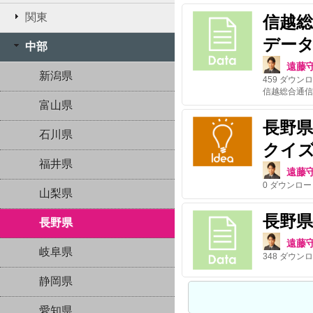
関東
信越
デー
中部
遠藤
新潟県
459
ダウンロ
富山県
長野
石川県
クイ
福井県
遠藤
0
ダウンロー
山梨県
長野
長野県
遠藤
岐阜県
348
ダウンロ
静岡県
愛知県