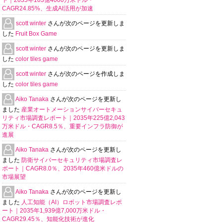
ト｜2035年103億4000万米ドル・
CAGR24.85%、生成AI活用が加速
scott winter
さんが次のページを更新しま
した
Fruit Box Game
scott winter
さんが次のページを更新しま
した
color tiles game
scott winter
さんが次のページを作成しま
した
color tiles game
Aiko Tanaka
さんが次のページを更新し
ました
産業オートメーションサイバーセキュ
リティ市場調査レポート｜2035年225億2,043
万米ドル・CAGR8.5％、重要インフラ防御が
進展
Aiko Tanaka
さんが次のページを更新し
ました
防衛サイバーセキュリティ市場調査レ
ポート｜CAGR8.0％、2035年460億米ドルの
市場展望
Aiko Tanaka
さんが次のページを更新し
ました
人工知能（AI）ロボット市場調査レポ
ート｜2035年1,939億7,000万米ドル・
CAGR29.45％、知能化技術が進化