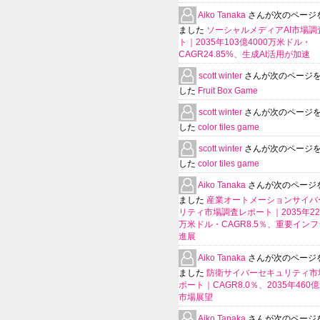
Aiko Tanaka
さんが次のページ
ました
ソーシャルメディアAI市場調
ト｜2035年103億4000万米ドル・
CAGR24.85%、生成AI活用が加速
scott winter
さんが次のページ
した
Fruit Box Game
scott winter
さんが次のページ
した
color tiles game
scott winter
さんが次のページ
した
color tiles game
Aiko Tanaka
さんが次のページ
ました
産業オートメーションサイバ
リティ市場調査レポート｜2035年225
万米ドル・CAGR8.5％、重要イン
進展
Aiko Tanaka
さんが次のページ
ました
防衛サイバーセキュリティ市
ポート｜CAGR8.0％、2035年460
市場展望
Aiko Tanaka
さんが次のページ