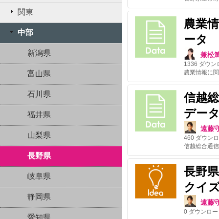
関東
農業
中部
ータ
新潟県
兼松
1336
ダウン
富山県
石川県
信越
デー
福井県
遠藤
山梨県
460
ダウンロ
長野県
長野
岐阜県
クイ
静岡県
遠藤
0
ダウンロー
愛知県