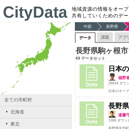
CityData
地域資源の情報をオープ
共有していくためのデー
中部
長野県
課題
アプ
データ
長野県駒ヶ根市
49
データセット
日本
福野
28634
ダウ
全ての市町村
長野
北海道
遠藤
1386
ダウン
東北