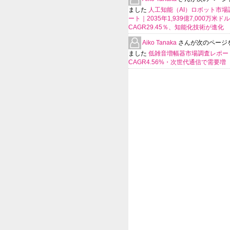
ました
人工知能（AI）ロボット市場
ート｜2035年1,939億7,000万米ド
CAGR29.45％、知能化技術が進化
Aiko Tanaka
さんが次のページ
ました
低雑音増幅器市場調査レポー
CAGR4.56%・次世代通信で需要増