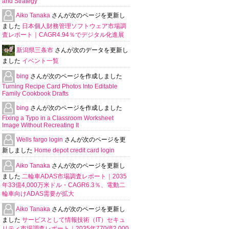
and Strategy
Aiko Tanaka
さんが次のページを更新し
ました
日本個人財務管理ソフトウェア市場調
査レポート｜CAGR4.94％でデジタル化進展
新潟県三条市
さんが次のデータを更新し
ました
イベント一覧
bing
さんが次のページを作成しました
Turning Recipe Card Photos Into Editable
Family Cookbook Drafts
bing
さんが次のページを作成しました
Fixing a Typo in a Classroom Worksheet
Image Without Recreating It
Wells fargo login
さんが次のページを更
新しました
Home depot credit card login
Aiko Tanaka
さんが次のページを更新し
ました
二輪車ADAS市場調査レポート｜2035
年33億4,000万米ドル・CAGR6.3％、電動二
輪車向けADAS需要が拡大
Aiko Tanaka
さんが次のページを更新し
ました
サービスとして情報技術（IT）セキュ
リティ市場調査レポート｜2035年770億2,000