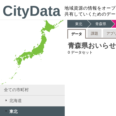
CityData
地域資源の情報をオープ
共有していくためのデー
東北
青森県
課題
アプ
データ
青森県おいらせ
0
データセット
全ての市町村
北海道
東北