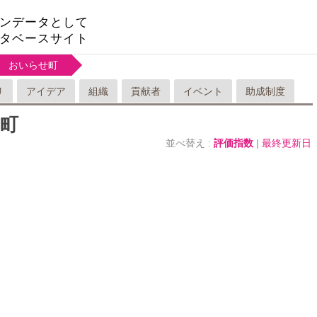
ンデータとして
タベースサイト
おいらせ町
リ
アイデア
組織
貢献者
イベント
助成制度
町
並べ替え :
評価指数
|
最終更新日