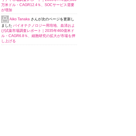
万米ドル・CAGR12.4％、SOCサービス需要
が増加
Aiko Tanaka
さんが次のページを更新し
ました
バイオテクノロジー用培地、血清およ
び試薬市場調査レポート｜2035年460億米ド
ル・CAGR6.8％、細胞研究の拡大が市場を押
し上げる