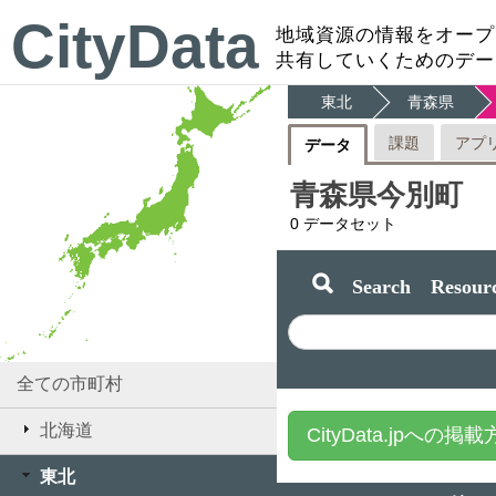
CityData
地域資源の情報をオープ
共有していくためのデー
東北
青森県
課題
アプ
データ
青森県今別町
0
データセット
Search Resourc
全ての市町村
北海道
CityData.jpへの掲
東北