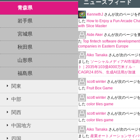
ニュースフィード
青森県
KennethJ
さんが次のページを
岩手県
した
How to Enjoy a Fun Arcade Ch
with Slice Master
宮城県
Aide Aker
さんが次のページを
た
Top fintech software development
companies in Eastern Europe
秋田県
Aiko Tanaka
さんが次のページ
山形県
ました
ソーシャルメディアAI市場調
ト｜2035年103億4000万米ドル・
CAGR24.85%、生成AI活用が加速
福島県
scott winter
さんが次のページ
関東
した
Fruit Box Game
scott winter
さんが次のページ
中部
した
color tiles game
関西
scott winter
さんが次のページ
した
color tiles game
中国地方
Aiko Tanaka
さんが次のページ
ました
産業オートメーションサイバ
四国