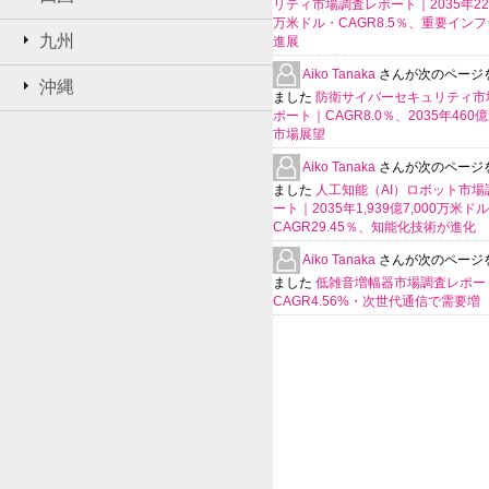
リティ市場調査レポート｜2035年225
万米ドル・CAGR8.5％、重要イン
九州
進展
Aiko Tanaka
さんが次のページ
沖縄
ました
防衛サイバーセキュリティ市
ポート｜CAGR8.0％、2035年460
市場展望
Aiko Tanaka
さんが次のページ
ました
人工知能（AI）ロボット市場
ート｜2035年1,939億7,000万米ド
CAGR29.45％、知能化技術が進化
Aiko Tanaka
さんが次のページ
ました
低雑音増幅器市場調査レポー
CAGR4.56%・次世代通信で需要増