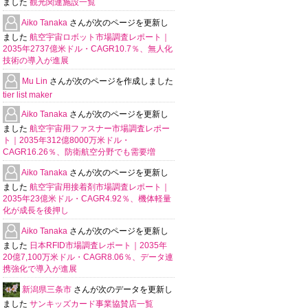
ました
観光関連施設一覧
Aiko Tanaka
さんが次のページを更新し
ました
航空宇宙ロボット市場調査レポート｜
2035年2737億米ドル・CAGR10.7％、無人化
技術の導入が進展
Mu Lin
さんが次のページを作成しました
tier list maker
Aiko Tanaka
さんが次のページを更新し
ました
航空宇宙用ファスナー市場調査レポー
ト｜2035年312億8000万米ドル・
CAGR16.26％、防衛航空分野でも需要増
Aiko Tanaka
さんが次のページを更新し
ました
航空宇宙用接着剤市場調査レポート｜
2035年23億米ドル・CAGR4.92％、機体軽量
化が成長を後押し
Aiko Tanaka
さんが次のページを更新し
ました
日本RFID市場調査レポート｜2035年
20億7,100万米ドル・CAGR8.06％、データ連
携強化で導入が進展
新潟県三条市
さんが次のデータを更新し
ました
サンキッズカード事業協賛店一覧