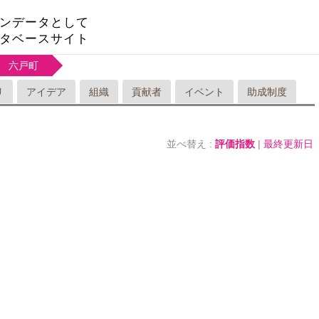
ンデータとして
タベースサイト
六戸町
リ
アイデア
組織
貢献者
イベント
助成制度
並べ替え :
評価指数
|
最終更新日