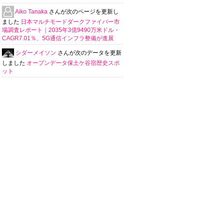
Aiko Tanaka
さんが次のページを更新し
ました
日本マルチモードダークファイバー市
場調査レポート｜2035年3億9490万米ドル・
CAGR7.01％、5G通信インフラ整備が進展
シダーメイソン
さんが次のデータを更新
しました
オープンデータ保土ケ谷宿歴史スポ
ット