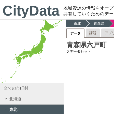
CityData
地域資源の情報をオープ
共有していくためのデー
東北
青森県
課題
アプ
データ
青森県六戸町
0
データセット
全ての市町村
北海道
東北