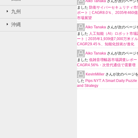
Aiko Tanaka
さんが次のページ
ました
防衛サイバーセキュリティ市
九州
ポート｜CAGR8.0％、2035年460
市場展望
沖縄
Aiko Tanaka
さんが次のページ
ました
人工知能（AI）ロボット市場
ート｜2035年1,939億7,000万米ド
CAGR29.45％、知能化技術が進化
Aiko Tanaka
さんが次のページ
ました
低雑音増幅器市場調査レポー
CAGR4.56%・次世代通信で需要増
KevinMiller
さんが次のページ
した
Pips NYT: A Smart Daily Puzzle 
and Strategy