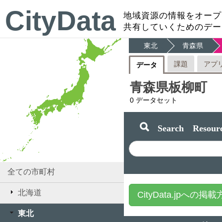
CityData
地域資源の情報をオープ
共有していくためのデー
東北
青森県
課題
アプ
データ
青森県板柳町
0
データセット
Search Resourc
全ての市町村
北海道
CityData.jpへの掲
東北