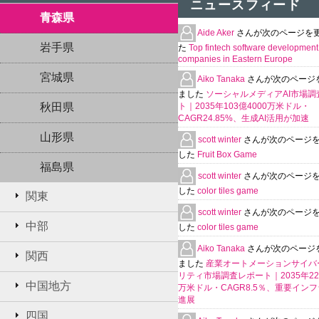
ニュースフィード
青森県
Aide Aker
さんが次のページを
岩手県
た
Top fintech software development
companies in Eastern Europe
宮城県
Aiko Tanaka
さんが次のページ
ました
ソーシャルメディアAI市場調
秋田県
ト｜2035年103億4000万米ドル・
CAGR24.85%、生成AI活用が加速
山形県
scott winter
さんが次のページ
した
Fruit Box Game
福島県
scott winter
さんが次のページ
した
color tiles game
関東
scott winter
さんが次のページ
中部
した
color tiles game
Aiko Tanaka
さんが次のページ
関西
ました
産業オートメーションサイバ
リティ市場調査レポート｜2035年225
中国地方
万米ドル・CAGR8.5％、重要イン
進展
四国