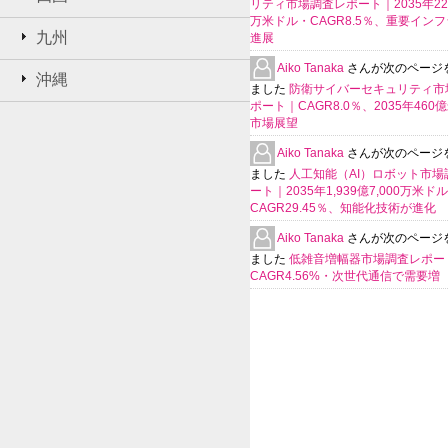
リティ市場調査レポート｜2035年225
万米ドル・CAGR8.5％、重要イン
九州
進展
Aiko Tanaka
さんが次のページ
沖縄
ました
防衛サイバーセキュリティ市
ポート｜CAGR8.0％、2035年460
市場展望
Aiko Tanaka
さんが次のページ
ました
人工知能（AI）ロボット市場
ート｜2035年1,939億7,000万米ド
CAGR29.45％、知能化技術が進化
Aiko Tanaka
さんが次のページ
ました
低雑音増幅器市場調査レポー
CAGR4.56%・次世代通信で需要増