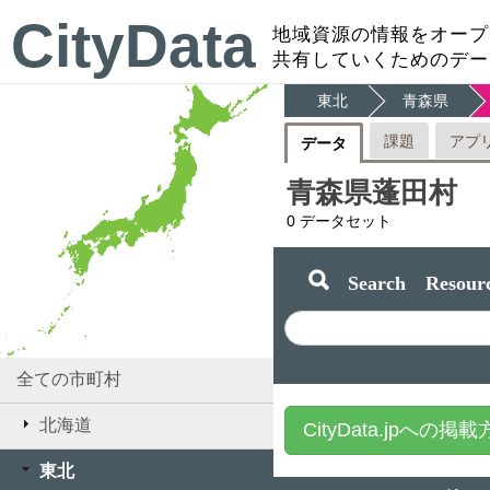
CityData
地域資源の情報をオープ
共有していくためのデー
東北
青森県
課題
アプ
データ
青森県蓬田村
0
データセット
Search Resourc
全ての市町村
北海道
CityData.jpへの掲
東北