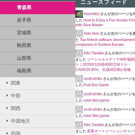
ニュースフィード
青森県
KennethJ
さんが次のページを
岩手県
した
How to Enjoy a Fun Arcade Ch
with Slice Master
宮城県
Aide Aker
さんが次のページを
た
Top fintech software development
companies in Eastern Europe
秋田県
Aiko Tanaka
さんが次のページ
山形県
ました
ソーシャルメディアAI市場調
ト｜2035年103億4000万米ドル・
CAGR24.85%、生成AI活用が加速
福島県
scott winter
さんが次のページ
関東
した
Fruit Box Game
scott winter
さんが次のページ
中部
した
color tiles game
関西
scott winter
さんが次のページ
した
color tiles game
中国地方
Aiko Tanaka
さんが次のページ
ました
産業オートメーションサイバ
四国