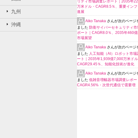
リティ市場調査レポート｜2035年225
万米ドル・CAGR8.5％、重要イン
九州
進展
Aiko Tanaka
さんが次のページ
沖縄
ました
防衛サイバーセキュリティ市
ポート｜CAGR8.0％、2035年460
市場展望
Aiko Tanaka
さんが次のページ
ました
人工知能（AI）ロボット市場
ート｜2035年1,939億7,000万米ド
CAGR29.45％、知能化技術が進化
Aiko Tanaka
さんが次のページ
ました
低雑音増幅器市場調査レポー
CAGR4.56%・次世代通信で需要増