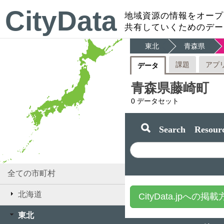
CityData
地域資源の情報をオープ
共有していくためのデー
東北
青森県
課題
アプ
データ
青森県藤崎町
0
データセット
Search Resourc
全ての市町村
北海道
CityData.jpへの掲
東北