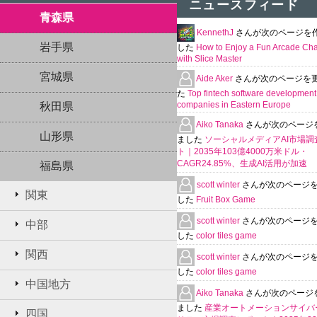
ニュースフィード
青森県
KennethJ
さんが次のページを
岩手県
した
How to Enjoy a Fun Arcade Ch
with Slice Master
宮城県
Aide Aker
さんが次のページを
た
Top fintech software development
companies in Eastern Europe
秋田県
Aiko Tanaka
さんが次のページ
山形県
ました
ソーシャルメディアAI市場調
ト｜2035年103億4000万米ドル・
CAGR24.85%、生成AI活用が加速
福島県
scott winter
さんが次のページ
関東
した
Fruit Box Game
scott winter
さんが次のページ
中部
した
color tiles game
関西
scott winter
さんが次のページ
した
color tiles game
中国地方
Aiko Tanaka
さんが次のページ
ました
産業オートメーションサイバ
四国