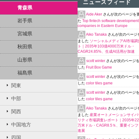
ニュースフィード
青森県
Aide Aker
さんが次のページを
岩手県
た
Top fintech software development
companies in Eastern Europe
宮城県
Aiko Tanaka
さんが次のページ
ました
ソーシャルメディアAI市場調
秋田県
ト｜2035年103億4000万米ドル・
CAGR24.85%、生成AI活用が加速
山形県
scott winter
さんが次のページ
した
Fruit Box Game
福島県
scott winter
さんが次のページ
した
color tiles game
関東
scott winter
さんが次のページ
中部
した
color tiles game
Aiko Tanaka
さんが次のページ
関西
ました
産業オートメーションサイバ
リティ市場調査レポート｜2035年225
中国地方
万米ドル・CAGR8.5％、重要イン
進展
四国