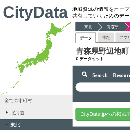
CityData
地域資源の情報をオープ
共有していくためのデー
東北
青森県
課題
アプ
データ
青森県野辺地町
0
データセット
Search Resourc
全ての市町村
北海道
CityData.jpへの掲
東北