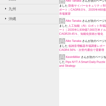
Aiko Tanaka
さんが次のページ
ました
防衛サイバーセキュリティ市
九州
ポート｜CAGR8.0％、2035年460
市場展望
沖縄
Aiko Tanaka
さんが次のページ
ました
人工知能（AI）ロボット市場
ート｜2035年1,939億7,000万米ド
CAGR29.45％、知能化技術が進化
Aiko Tanaka
さんが次のページ
ました
低雑音増幅器市場調査レポー
CAGR4.56%・次世代通信で需要増
KevinMiller
さんが次のページ
した
Pips NYT: A Smart Daily Puzzle 
and Strategy