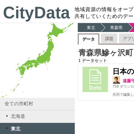
CityData
地域資源の情報をオープ
共有していくためのデー
東北
青森県
課題
アプ
データ
青森県鰺ヶ沢町
1
データセット
日本
遠藤
759
ダウンロ
共同で編集し
全ての市町村
北海道
東北