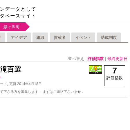
ンデータとして
タベースサイト
鰺ヶ沢町
リ
アイデア
組織
貢献者
イベント
助成制度
並べ替え :
評価指数
|
最終更新日
の滝百選
7
評価指数
守
,
ード
更新:
2014年4月18日
て下さる方を募集します． まずはご連絡下さいませ．