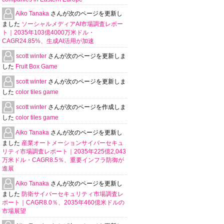
Aiko Tanaka
さんが次のページを更新し
ました
ソーシャルメディアAI市場調査レポー
ト｜2035年103億4000万米ドル・
CAGR24.85%、生成AI活用が加速
scott winter
さんが次のページを更新しま
した
Fruit Box Game
scott winter
さんが次のページを更新しま
した
color tiles game
scott winter
さんが次のページを作成しま
した
color tiles game
Aiko Tanaka
さんが次のページを更新し
ました
産業オートメーションサイバーセキュ
リティ市場調査レポート｜2035年225億2,043
万米ドル・CAGR8.5％、重要インフラ防御が
進展
Aiko Tanaka
さんが次のページを更新し
ました
防衛サイバーセキュリティ市場調査レ
ポート｜CAGR8.0％、2035年460億米ドルの
市場展望