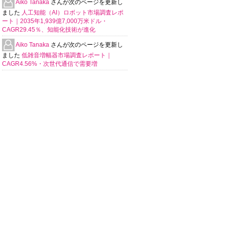
Aiko Tanaka
さんが次のページを更新し
ました
人工知能（AI）ロボット市場調査レポ
ート｜2035年1,939億7,000万米ドル・
CAGR29.45％、知能化技術が進化
Aiko Tanaka
さんが次のページを更新し
ました
低雑音増幅器市場調査レポート｜
CAGR4.56%・次世代通信で需要増