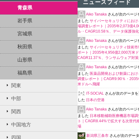
ニュースフィード
青森県
Aiko Tanaka
さんが次のページ
岩手県
ました
サイバーセキュリティにおける
場調査レポート｜2035年2,073億4,
ル・CAGR10.58％、データ保護強
宮城県
Aiko Tanaka
さんが次のページ
秋田県
ました
サイバーセキュリティ技術市
ポート｜2035年4,956億2,000万米
CAGR11.37％、ランサムウェア対
山形県
Aiko Tanaka
さんが次のページ
福島県
ました
医薬品開発および創薬における
調査レポート｜CAGR9.90％・2035年
米ドルへ飛躍
関東
IT-SOCIAL
さんが次のデータを
中部
した
日本の空港
Aiko Tanaka
さんが次のページ
関西
ました
日本移動補助医療機器市場調
ト｜CAGR8.44%で拡大する次世代
中国地方
場
新潟県三条市
さんが次のデー
四国