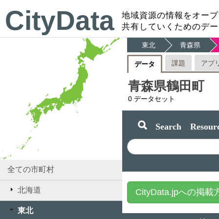
CityData
地域資源の情報をオープ
共有していくためのデー
東北
青森県
課題
アプ
データ
青森県鶴田町
0
データセット
Search Resourc
全ての市町村
北海道
CityData.jpへの掲
東北