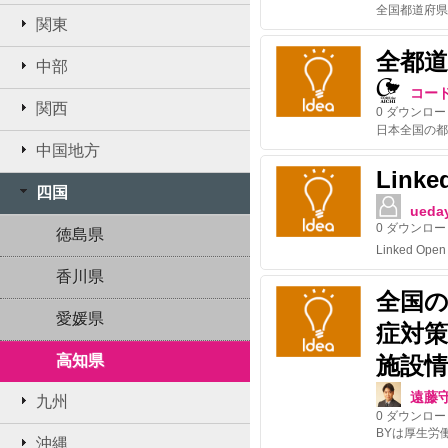
関東
全都
中部
コー
関西
0
ダウンロー
中国地方
Linke
四国
ueda
0
ダウンロー
徳島県
香川県
全国
愛媛県
症対
高知県
施設情
遠藤
九州
0
ダウンロー
BYは厚生労
沖縄