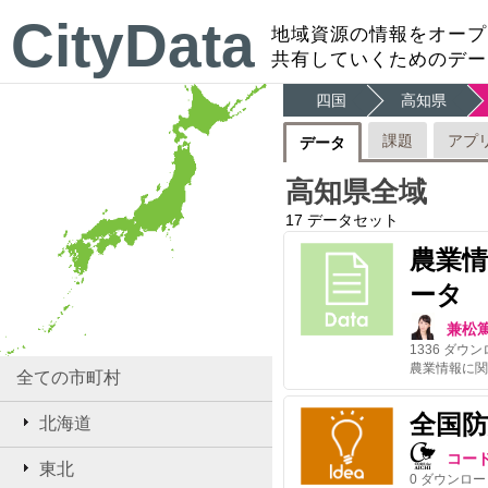
CityData
地域資源の情報をオープ
共有していくためのデー
四国
高知県
課題
アプ
データ
高知県全域
17
データセット
農業
ータ
兼松
1336
ダウン
全ての市町村
全国
北海道
コー
東北
0
ダウンロー