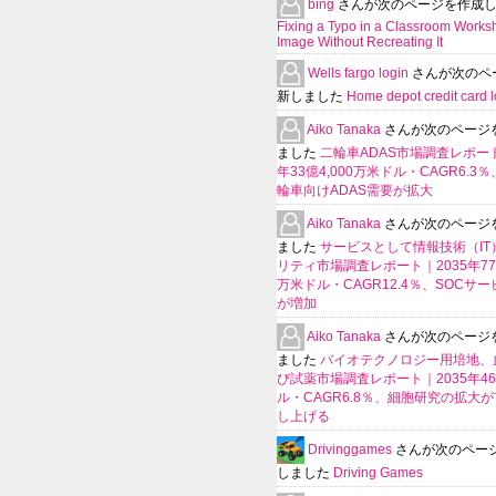
bing
さんが次のページを作成
Fixing a Typo in a Classroom Works
Image Without Recreating It
Wells fargo login
さんが次のペ
新しました
Home depot credit card l
Aiko Tanaka
さんが次のページ
ました
二輪車ADAS市場調査レポート
年33億4,000万米ドル・CAGR6.3
輪車向けADAS需要が拡大
Aiko Tanaka
さんが次のページ
ました
サービスとして情報技術（IT
リティ市場調査レポート｜2035年770
万米ドル・CAGR12.4％、SOCサ
が増加
Aiko Tanaka
さんが次のページ
ました
バイオテクノロジー用培地、
び試薬市場調査レポート｜2035年4
ル・CAGR6.8％、細胞研究の拡大
し上げる
Drivinggames
さんが次のペー
しました
Driving Games