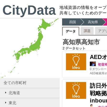
CityData
地域資源の情報をオープ
共有していくためのデー
四国
高知県
課題
アプ
データ
高知県高知市
2
データセット
AED
初音
0
ダウンロー
全ての市町村
訪日
戦略拠点/
北海道
inbou
東北