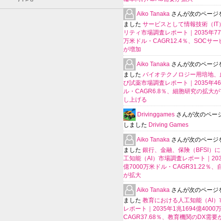
Aiko Tanaka
さんが次のページ
ました
サービスとして情報技術（IT
リティ市場調査レポート｜2035年770
万米ドル・CAGR12.4％、SOCサ
が増加
Aiko Tanaka
さんが次のページ
ました
バイオテクノロジー用培地、
び試薬市場調査レポート｜2035年4
ル・CAGR6.8％、細胞研究の拡大
し上げる
Drivinggames
さんが次のペー
しました
Driving Games
Aiko Tanaka
さんが次のページ
ました
銀行、金融、保険（BFSI）
工知能（AI）市場調査レポート｜2035
億7000万米ドル・CAGR31.22％
が拡大
Aiko Tanaka
さんが次のページ
ました
教育における人工知能（AI）
レポート｜2035年1兆1694億400
CAGR37.68％、教育機関のDX需要