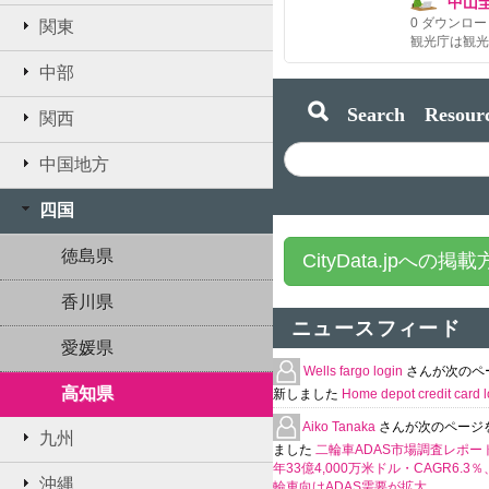
中山
0
ダウンロー
関東
中部
Search Resourc
関西
中国地方
四国
徳島県
CityData.jpへの掲
香川県
ニュースフィード
愛媛県
Wells fargo login
さんが次のペ
高知県
新しました
Home depot credit card l
Aiko Tanaka
さんが次のページ
九州
ました
二輪車ADAS市場調査レポート
年33億4,000万米ドル・CAGR6.3
沖縄
輪車向けADAS需要が拡大