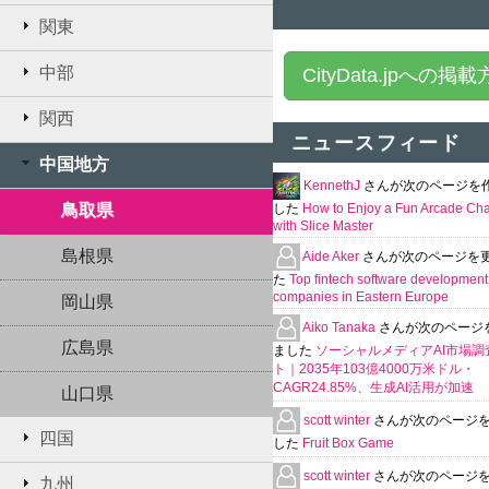
関東
中部
CityData.jpへの掲
関西
ニュースフィード
中国地方
KennethJ
さんが次のページを
鳥取県
した
How to Enjoy a Fun Arcade Ch
with Slice Master
島根県
Aide Aker
さんが次のページを
た
Top fintech software development
companies in Eastern Europe
岡山県
Aiko Tanaka
さんが次のページ
広島県
ました
ソーシャルメディアAI市場調
ト｜2035年103億4000万米ドル・
CAGR24.85%、生成AI活用が加速
山口県
scott winter
さんが次のページ
四国
した
Fruit Box Game
scott winter
さんが次のページ
九州