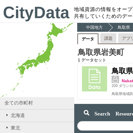
CityData
地域資源の情報をオープ
共有していくためのデー
中国地方
鳥取県
課題
アプ
データ
鳥取県岩美町
1
データセット
鳥取県
Nakat
200
ダウンロ
全ての市町村
Search Resourc
北海道
東北