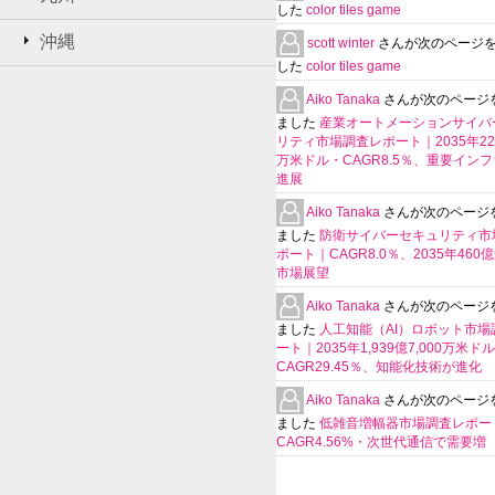
した
color tiles game
沖縄
scott winter
さんが次のページ
した
color tiles game
Aiko Tanaka
さんが次のページ
ました
産業オートメーションサイバ
リティ市場調査レポート｜2035年225
万米ドル・CAGR8.5％、重要イン
進展
Aiko Tanaka
さんが次のページ
ました
防衛サイバーセキュリティ市
ポート｜CAGR8.0％、2035年460
市場展望
Aiko Tanaka
さんが次のページ
ました
人工知能（AI）ロボット市場
ート｜2035年1,939億7,000万米ド
CAGR29.45％、知能化技術が進化
Aiko Tanaka
さんが次のページ
ました
低雑音増幅器市場調査レポー
CAGR4.56%・次世代通信で需要増